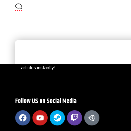
Always Stay Up to Date
[mc4w
Subscribe to our newsletter to get our newest
articles instantly!
Follow US on Social Media