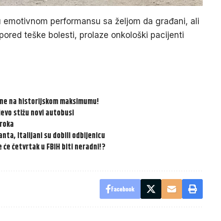
 u emotivnom performansu sa željom da građani, ali
pored teške bolesti, prolaze onkološki pacijenti
tine na historijskom maksimumu!
evo stižu novi autobusi
 roka
ta, Italijani su dobili odbijenicu
 će četvrtak u FBiH biti neradni!?
Facebook