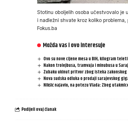
Stotinu oboljelih osoba učestvovalo je
i nadležni shvate kroz koliko problema, 
Fokus.ba
Možda vas i ovo interesuje
Ovo su nove cijene mesa u BiH, kilogram tele
Nakon trolejbusa, tramvaja i minubusa u Saraj
Zubaku ukinut pritvor zbog isteka zakonskog
Nova sudska odluka o prodaji sarajevskog gigan
Nikšić najavio, na potezu Vlada: Zbog utakmice
Podijeli ovaj članak