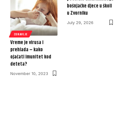
bošnjačke djece u školi
u Zvorniku
July 29, 2026
ZDRAVLJE
Vreme je virusa i
prehlada – kako
ojačati imunitet kod
deteta?
November 10, 2023