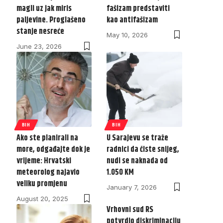
magli uz jak miris
fašizam predstaviti
paljevine. Proglašeno
kao antifašizam
stanje nesreće
May 10, 2026
June 23, 2026
BIH
BIH
Ako ste planirali na
U Sarajevu se traže
more, odgađajte dok je
radnici da čiste snijeg,
vrijeme: Hrvatski
nudi se naknada od
meteorolog najavio
1.050 KM
veliku promjenu
January 7, 2026
August 20, 2025
Vrhovni sud RS
potvrdio diskriminaciju