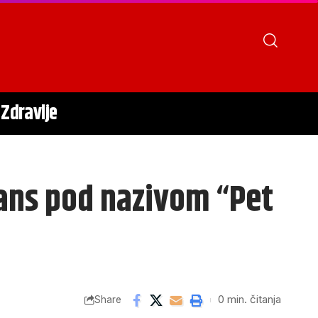
Zdravlje
ans pod nazivom “Pet
0 min. čitanja
Share