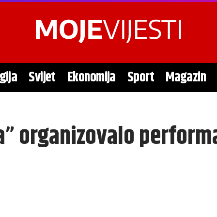
gija
Svijet
Ekonomija
Sport
Magazin
a” organizovalo perform