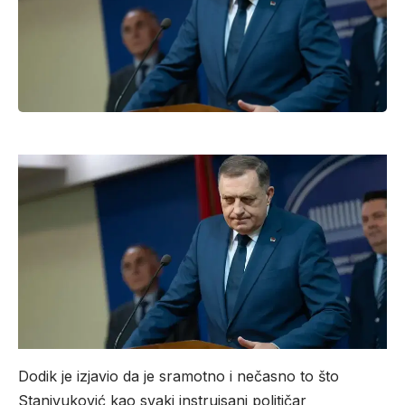
Dodik je izjavio da je sramotno i nečasno to što
Stanivuković kao svaki instruisani političar