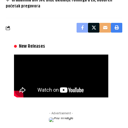
Građanima BiH sve bliže ukidanje rominga u EU, odobren
početak pregovora
New Releases
- Advertisement -