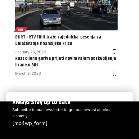
BIH
BHRT i RTV FBiH traže zajednička rješenja za
ublažavanje finansijske krize
January 26, 2026
Rast cijena goriva prijeti novim valom poskupljenja
hrane u BiH
March 8, 2026
Always Stay Up to Date
Subscribe to our newsletter to get our newest articles
instantly!
[mc4wp_form]