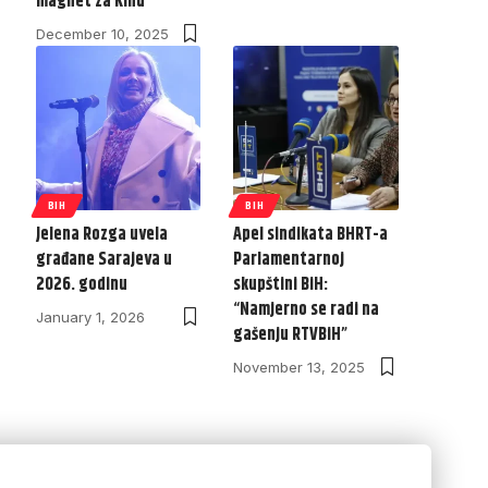
magnet za Kinu
December 10, 2025
BIH
BIH
Jelena Rozga uvela
Apel sindikata BHRT-a
građane Sarajeva u
Parlamentarnoj
2026. godinu
skupštini BiH:
“Namjerno se radi na
January 1, 2026
gašenju RTVBiH”
November 13, 2025