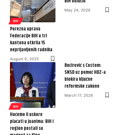
BiH odlučio
May 24, 2026
BIH
Porezna uprava
Federacije BiH u tri
kantona otkrila 15
neprijavljenih radnika
August 9, 2025
Bećirović s Costom:
SNSD uz pomoć HDZ-a
blokira ključne
reformske zakone
March 17, 2026
BIH
Hoćemo li uskoro
plaćati u juanima: BiH i
region postali su