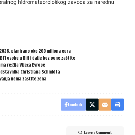
eralnog hidrometeorološkog zavoda za narednu
2026. planirano oko 200 miliona eura
GBTI osobe u BiH i dalje bez pune zaštite
ma regija Vijeća Evrope
redstavnika Christiana Schmidta
lovanja nema zaštite žena
Facebook
Leave a Comment