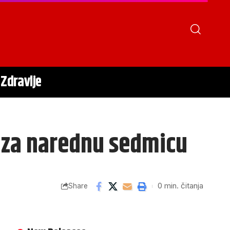
Zdravlje
a za narednu sedmicu
0 min. čitanja
Share