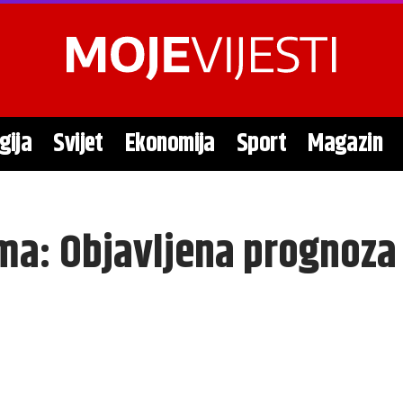
gija
Svijet
Ekonomija
Sport
Magazin
ama: Objavljena prognoz