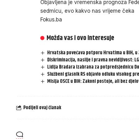
Objavljena je vremenska prognoza Fed
sedmicu, evo kakvo nas vrijeme čeka
Fokus.ba
Možda vas i ovo interesuje
Hrvatska povećava potporu Hrvatima u BiH, u 
Diskriminacija, nasilje i pravna nevidljivost: L
Lidija Bradara izabrana za potpredsjednicu Do
Službeni glasnik RS objavio odluku visokog p
Misija OSCE u BiH: Zakoni postoje, ali bez dje
Podijeli ovaj članak