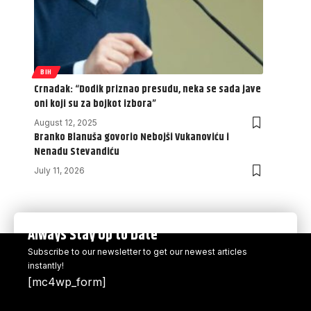
BIH
Crnadak: “Dodik priznao presudu, neka se sada jave
oni koji su za bojkot izbora”
August 12, 2025
Branko Blanuša govorio Nebojši Vukanoviću i
Nenadu Stevandiću
July 11, 2026
Always Stay Up to Date
Subscribe to our newsletter to get our newest articles
instantly!
[mc4wp_form]