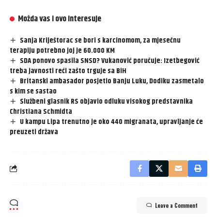
Možda vas i ovo interesuje
Sanja Kriještorac se bori s karcinomom, za mjesečnu
terapiju potrebno joj je 60.000 KM
SDA ponovo spasila SNSD? Vukanović poručuje: Izetbegović
treba javnosti reći zašto trguje sa BiH
Britanski ambasador posjetio Banju Luku, Dodiku zasmetalo
s kim se sastao
Službeni glasnik RS objavio odluku visokog predstavnika
Christiana Schmidta
U kampu Lipa trenutno je oko 440 migranata, upravljanje će
preuzeti država
Leave a Comment