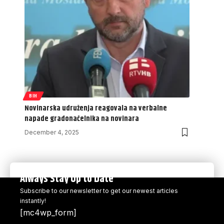
BIH
Novinarska udruženja reagovala na verbalne
napade gradonačelnika na novinara
December 4, 2025
Always Stay Up to Date
Subscribe to our newsletter to get our newest articles
instantly!
[mc4wp_form]