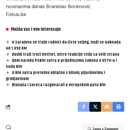
novinarima danas Branislav Borenović
Fokus.ba
Možda vas i ovo interesuje
U Sarajevu se traže radnici da čiste snijeg, nudi se naknada
od 1.050 KM
Dodik traži treći entitet, oštre reakcije stižu sa svih strana
Dom naroda PSBiH sutra o prijedlozima zakona o VSTV-u i
Sudu BiH
U BiH sutra pretežno oblačno s kišom, pljuskovima i
grmljavinom
Blanuša i Soreca razgovarali o evropskom putu BiH
Leave a Comment