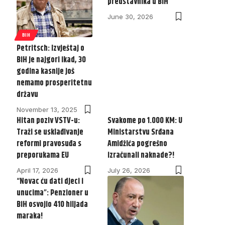
predstavnika u BiH
June 30, 2026
BIH
Petritsch: Izvještaj o
BiH je najgori ikad, 30
godina kasnije još
nemamo prosperitetnu
državu
November 13, 2025
Hitan poziv VSTV-u:
Svakome po 1.000 KM: U
Traži se usklađivanje
Ministarstvu Srđana
reformi pravosuđa s
Amidžića pogrešno
preporukama EU
izračunali naknade?!
April 17, 2026
July 26, 2026
“Novac ću dati djeci i
unucima”: Penzioner u
BiH osvojio 410 hiljada
maraka!