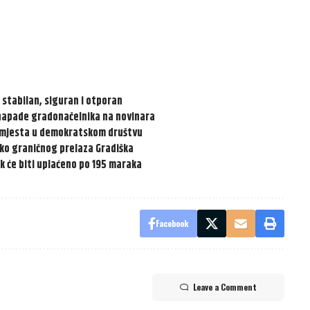
 stabilan, siguran i otporan
napade gradonačelnika na novinara
ma mjesta u demokratskom društvu
oko graničnog prelaza Gradiška
ak će biti uplaćeno po 195 maraka
Facebook
Leave a Comment