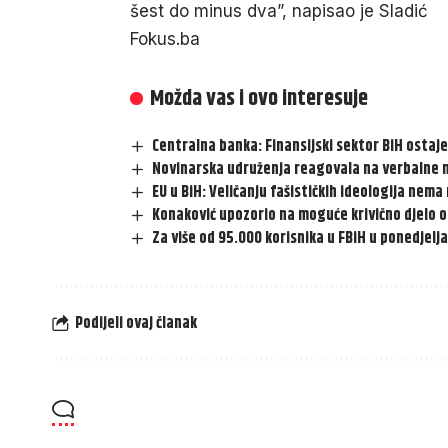
šest do minus dva”, napisao je Sladić
Fokus.ba
Možda vas i ovo interesuje
Centralna banka: Finansijski sektor BiH ostaje
Novinarska udruženja reagovala na verbalne 
EU u BiH: Veličanju fašističkih ideologija ne
Konaković upozorio na moguće krivično djelo 
Za više od 95.000 korisnika u FBiH u ponedjelj
Podijeli ovaj članak