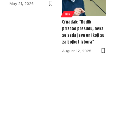
May 21, 2026
BIH
Crnadak: “Dodik
priznao presudu, neka
se sada jave oni koji su
za bojkot izbora”
August 12, 2025