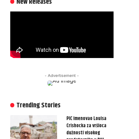
New Releases
- Advertisement -
Trending Stories
PIC imenovao Louisa
Crishocka za vršioca
dužnosti visokog