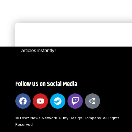
Always Stay Up to Date
[mc4w
Subscribe to our newsletter to get our newest
articles instantly!
Follow US on Social Media
© Foxiz News Network. Ruby Design Company. All Rights
Reserved.