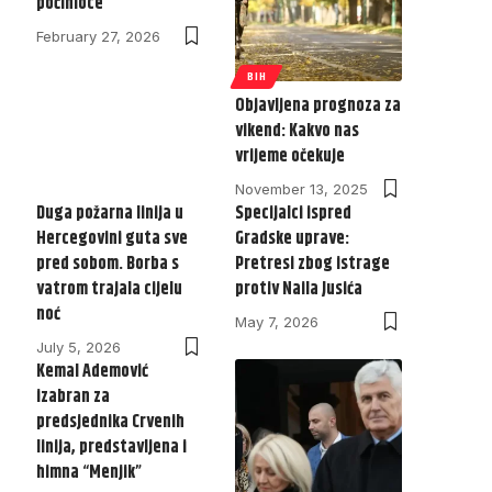
počinioce
February 27, 2026
BIH
Objavljena prognoza za
vikend: Kakvo nas
vrijeme očekuje
November 13, 2025
Duga požarna linija u
Specijalci ispred
Hercegovini guta sve
Gradske uprave:
pred sobom. Borba s
Pretresi zbog istrage
vatrom trajala cijelu
protiv Naila Jusića
noć
May 7, 2026
July 5, 2026
Kemal Ademović
izabran za
predsjednika Crvenih
linija, predstavljena i
himna “Menjik”