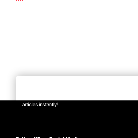
Always Stay Up to Date
[mc4w
Subscribe to our newsletter to get our newest
articles instantly!