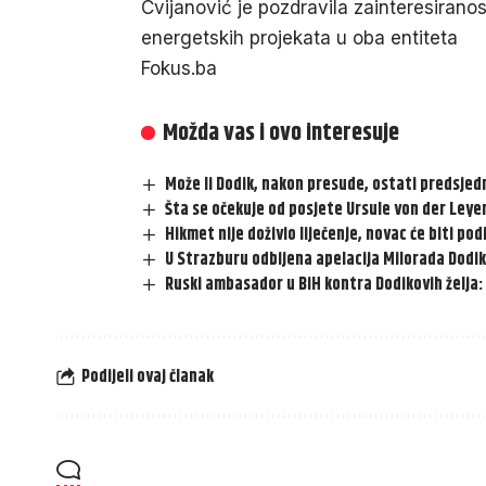
Cvijanović je pozdravila zainteresiranost
energetskih projekata u oba entiteta
Fokus.ba
Možda vas i ovo interesuje
Može li Dodik, nakon presude, ostati predsjed
Šta se očekuje od posjete Ursule von der Leyen
Hikmet nije doživio liječenje, novac će biti pod
U Strazburu odbijena apelacija Milorada Dodik
Ruski ambasador u BiH kontra Dodikovih želja: 
Podijeli ovaj članak