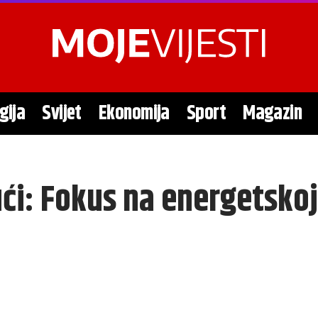
gija
Svijet
Ekonomija
Sport
Magazin
ući: Fokus na energetskoj