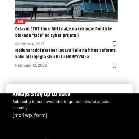
BIH
Državni CERT tim u BiH i dalje na čekanju: Političke
blokade “jače” od cyber prijetnji
October 4, 2025
Međunarodni partneri pozvali BiH na hitne reforme
kako bi izbjegla sivu listu MONEYVAL-a
February 12, 2026
Always Stay Up to Date
Subscribe to our newsletter to get our newest articles
instantly!
[mc4wp_form]