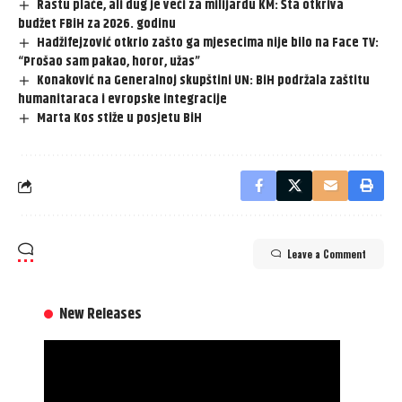
Rastu plaće, ali dug je veći za milijardu KM: Šta otkriva
budžet FBiH za 2026. godinu
Hadžifejzović otkrio zašto ga mjesecima nije bilo na Face TV:
“Prošao sam pakao, horor, užas”
Konaković na Generalnoj skupštini UN: BiH podržala zaštitu
humanitaraca i evropske integracije
Marta Kos stiže u posjetu BiH
Leave a Comment
New Releases