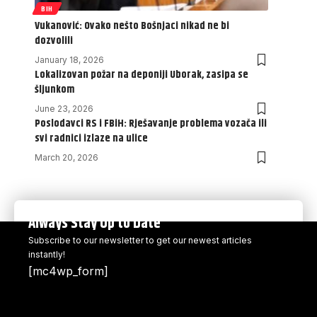
BIH
Vukanović: Ovako nešto Bošnjaci nikad ne bi
dozvolili
January 18, 2026
Lokalizovan požar na deponiji Uborak, zasipa se
šljunkom
June 23, 2026
Poslodavci RS i FBiH: Rješavanje problema vozača ili
svi radnici izlaze na ulice
March 20, 2026
Always Stay Up to Date
Subscribe to our newsletter to get our newest articles
instantly!
[mc4wp_form]