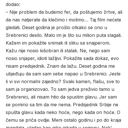
dodao:
– Nije problem da budemo fer, da poštujemo žrtve, ali
da nas natjerate da klečimo i molimo… Taj film nećete
gledati. Deset godina je prošlo otkako se ono u
Srebrenici desilo. Malo im je što su milion puta slagali.
Kažem im pokažite snimak ili sliku sa snajperom.
Kažu nije nosio kišobran ili stalak. Ne, nego sam
nosio snjaper, idioti lažljivi. Pokažite sada dokaz, evo
nisam predsjednik. Znam da lažu. Deset godina me
ubjeđuju da sam sam sebe napao u Srebrenici. Jeste
li vi svi normalni zajedno? Svaki kamen, flašu, sve to
sam ja organizovao. To sam jedva preživio tamo u
Srebrenici, ali nisam htio da spustim glavu. Jer sam
se pomirio sa tim da me nema. Predsjednik Srbije ne
spušta glavu kada neko hoće, nego kada on hoće. O
čemu se priča ovdje. Meni ostalo godinu i po do kraja
mandata, vladao kao niko nikada u regionu. Nek’