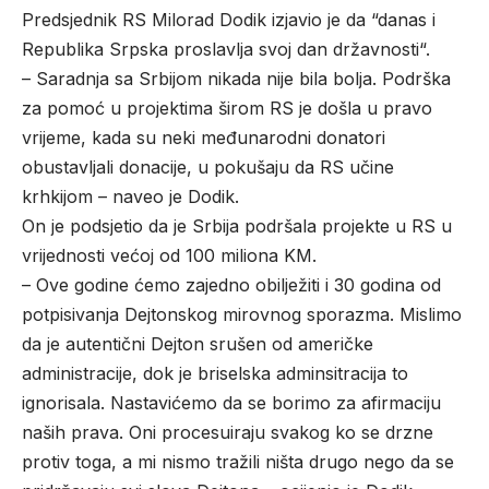
Predsjednik RS Milorad Dodik izjavio je da “danas i
Republika Srpska proslavlja svoj dan državnosti“.
– Saradnja sa Srbijom nikada nije bila bolja. Podrška
za pomoć u projektima širom RS je došla u pravo
vrijeme, kada su neki međunarodni donatori
obustavljali donacije, u pokušaju da RS učine
krhkijom – naveo je Dodik.
On je podsjetio da je Srbija podršala projekte u RS u
vrijednosti većoj od 100 miliona KM.
– Ove godine ćemo zajedno obilježiti i 30 godina od
potpisivanja Dejtonskog mirovnog sporazma. Mislimo
da je autentični Dejton srušen od američke
administracije, dok je briselska adminsitracija to
ignorisala. Nastavićemo da se borimo za afirmaciju
naših prava. Oni procesuiraju svakog ko se drzne
protiv toga, a mi nismo tražili ništa drugo nego da se