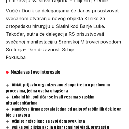
pridržavaju svi slova Dejtona – ocijenio je Dodik.
Vučić i Dodik sa delegacijama će danas prisustvovati
svečanom otvaranju novog objekta Klinike za
ortopedsku hirurgiju u Slatini kod Banje Luke.
Također, sutra će delegacija RS prisustvovati
svečanoj manifestaciji u Sremskoj Mitrovici povodom
Sretenja- Dan državnosti Srbije.
Fokus.ba
Možda vas i ovo interesuje
BIMAL prijavio organizovanu zloupotrebu u poslovnim
procesima, jedna osoba uhapšena
Lokalni bh. političar se hvali vezama s ruskim
ultradesničarima
Mamićeva firma postala jedna od najprofitabilnijih dok je on
bio u zatvoru
Učinite nešto lepo za svoj dom ovog leta
Velika policijska akcija u kantonalnoj Vladi, pretresi u