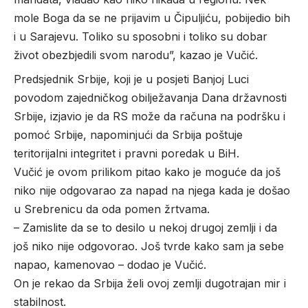
mole Boga da se ne prijavim u Čipuljiću, pobijedio bih
i u Sarajevu. Toliko su sposobni i toliko su dobar
život obezbjedili svom narodu”, kazao je Vučić.
Predsjednik Srbije, koji je u posjeti Banjoj Luci
povodom zajedničkog obilježavanja Dana državnosti
Srbije, izjavio je da RS može da računa na podršku i
pomoć Srbije, napominjući da Srbija poštuje
teritorijalni integritet i pravni poredak u BiH.
Vučić je ovom prilikom pitao kako je moguće da još
niko nije odgovarao za napad na njega kada je došao
u Srebrenicu da oda pomen žrtvama.
– Zamislite da se to desilo u nekoj drugoj zemlji i da
još niko nije odgovorao. Još tvrde kako sam ja sebe
napao, kamenovao – dodao je Vučić.
On je rekao da Srbija želi ovoj zemlji dugotrajan mir i
stabilnost.