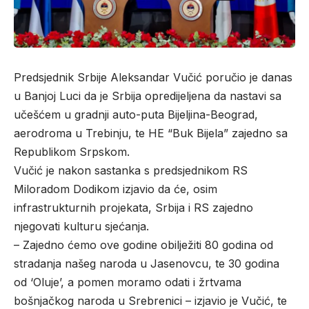
Predsjednik Srbije Aleksandar Vučić poručio je danas
u Banjoj Luci da je Srbija opredijeljena da nastavi sa
učešćem u gradnji auto-puta Bijeljina-Beograd,
aerodroma u Trebinju, te HE “Buk Bijela” zajedno sa
Republikom Srpskom.
Vučić je nakon sastanka s predsjednikom RS
Miloradom Dodikom izjavio da će, osim
infrastrukturnih projekata, Srbija i RS zajedno
njegovati kulturu sjećanja.
– Zajedno ćemo ove godine obilježiti 80 godina od
stradanja našeg naroda u Jasenovcu, te 30 godina
od ‘Oluje’, a pomen moramo odati i žrtvama
bošnjačkog naroda u Srebrenici – izjavio je Vučić, te