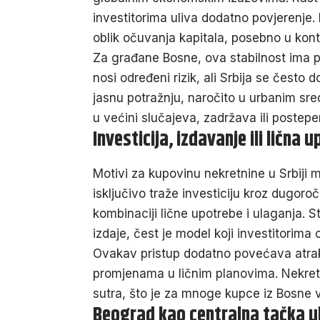
investitorima uliva dodatno povjerenje
oblik očuvanja kapitala, posebno u kon
Za građane Bosne, ova stabilnost ima p
nosi određeni rizik, ali Srbija se često d
jasnu potražnju, naročito u urbanim sr
u većini slučajeva, zadržava ili postepe
Investicija, izdavanje ili lična 
Motivi za kupovinu nekretnine u Srbiji 
isključivo traže investiciju kroz dugoroč
kombinaciji lične upotrebe i ulaganja. S
izdaje, čest je model koji investitorima
Ovakav pristup dodatno povećava atrak
promjenama u ličnim planovima. Nekretni
sutra, što je za mnoge kupce iz Bosne v
Beograd kao centralna tačka u