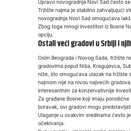
Upravo novogradnja Novi Sad često se d
Tržište najma je stabilno zahvaljujući s
novogradnja Novi Sad omogućava lakše 
Zbog toga mnogi investitori iz Bosne No
opciju.
Ostali veći gradovi u Srbiji i n
Osim Beograda i Novog Sada, tržište nek
gradovima poput Niša, Kragujevca, Sub
niže, što omogućava ulazak na tržište 
najmom nije na nivou najvećih gradova, s
interesantnim za konzervativnije investi
Za građane Bosne koji imaju porodične 
boravak, ovi gradovi mogu predstavljat
Ulaganje u ovakvim sredinama često je ma
očekivanja.