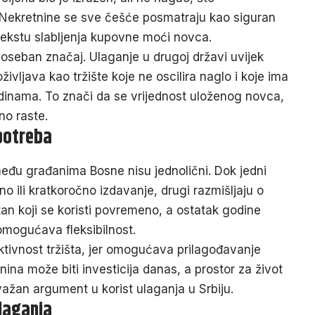
. Nekretnine se sve češće posmatraju kao siguran
tekstu slabljenja kupovne moći novca.
oseban značaj. Ulaganje u drugoj državi uvijek
oživljava kao tržište koje ne oscilira naglo i koje ima
edinama. To znači da se vrijednost uloženog novca,
no raste.
upotreba
među građanima Bosne nisu jednolični. Dok jedni
no ili kratkoročno izdavanje, drugi razmišljaju o
tan koji se koristi povremeno, a ostatak godine
 omogućava fleksibilnost.
tivnost tržišta, jer omogućava prilagođavanje
na može biti investicija danas, a prostor za život
ažan argument u korist ulaganja u Srbiju.
laganja