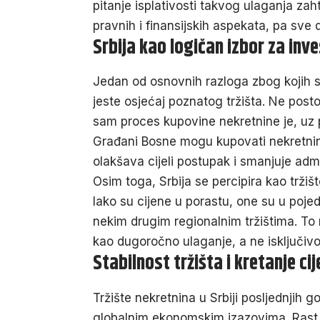
pitanje isplativosti takvog ulaganja zaht
pravnih i finansijskih aspekata, pa sve 
Srbija kao logičan izbor za inve
Jedan od osnovnih razloga zbog kojih s
jeste osjećaj poznatog tržišta. Ne postoj
sam proces kupovine nekretnine je, uz 
Građani Bosne mogu kupovati nekretnine
olakšava cijeli postupak i smanjuje admin
Osim toga, Srbija se percipira kao tržiš
Iako su cijene u porastu, one su u poj
nekim drugim regionalnim tržištima. To n
kao dugoročno ulaganje, a ne isključivo
Stabilnost tržišta i kretanje ci
Tržište nekretnina u Srbiji posljednjih 
globalnim ekonomskim izazovima. Rast ci