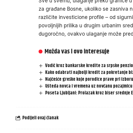
Sve u svemu, ulaganje preko granice u tr
za građane Bosne, ukoliko se zasniva na 
različite investicione profile – od sigurn
povoljnijih prilika u drugim urbanim sr
dugoročno, ovakvo ulaganje može predsta
Možda vas i ovo interesuje
Vodič kroz bankarske kredite za srpske penzi
Kako odabrati najbolji kredit za pokretanje b
Najčešće greške koje porodice prave pri izboru
Ušteda novca i vremena uz novčanu pozajmicu
Poseta Ljubljani: Prolazak kroz biser srednje 
Podijeli ovaj članak