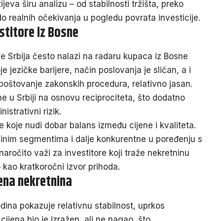
ijeva širu analizu – od stabilnosti tržišta, preko
do realnih očekivanja u pogledu povrata investicije.
stitore iz Bosne
e Srbija često nalazi na radaru kupaca iz Bosne
e jezičke barijere, način poslovanja je sličan, a i
poštovanje zakonskih procedura, relativno jasan.
 u Srbiji na osnovu reciprociteta, što dodatno
istrativni rizik.
te koje nudi dobar balans između cijene i kvaliteta.
edinim segmentima i dalje konkurentne u poređenju s
aročito važi za investitore koji traže nekretninu
 kao kratkoročni izvor prihoda.
jena nekretnina
godina pokazuje relativnu stabilnost, uprkos
jena bio je izražen, ali ne nagao, što