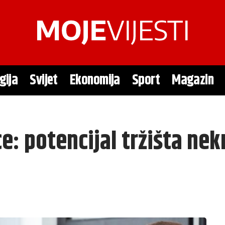
gija
Svijet
Ekonomija
Sport
Magazin
: potencijal tržišta nekr