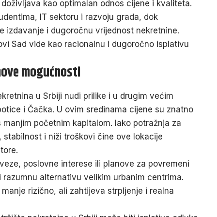
oživljava kao optimalan odnos cijene i kvaliteta.
tudentima, IT sektoru i razvoju grada, dok
izdavanje i dugoročnu vrijednost nekretnine.
vi Sad vide kao racionalnu i dugoročno isplativu
jihove mogućnosti
retnina u Srbiji nudi prilike i u drugim većim
otice i Čačka. U ovim sredinama cijene su znatno
s manjim početnim kapitalom. Iako potražnja za
tabilnost i niži troškovi čine ove lokacije
tore.
veze, poslovne interese ili planove za povremeni
i razumnu alternativu velikim urbanim centrima.
nje rizično, ali zahtijeva strpljenje i realna