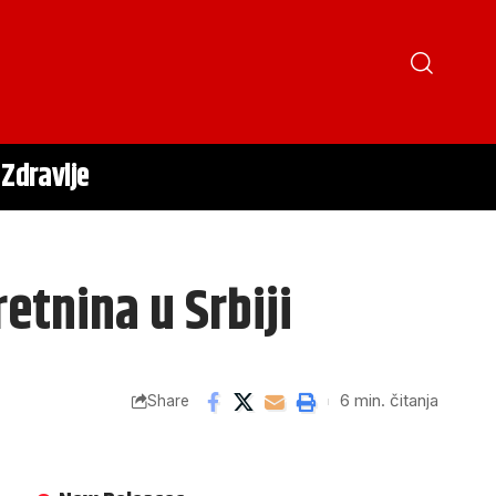
Zdravlje
etnina u Srbiji
6 min. čitanja
Share