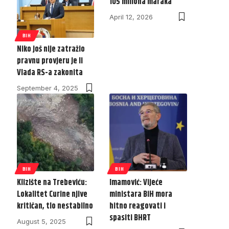
105 miliona maraka
April 12, 2026
BIH
Niko još nije zatražio
pravnu provjeru je li
Vlada RS-a zakonita
September 4, 2025
BIH
BIH
Klizište na Trebeviću:
Imamović: Vijeće
Lokalitet Curine njive
ministara BiH mora
kritičan, tlo nestabilno
hitno reagovati i
spasiti BHRT
August 5, 2025