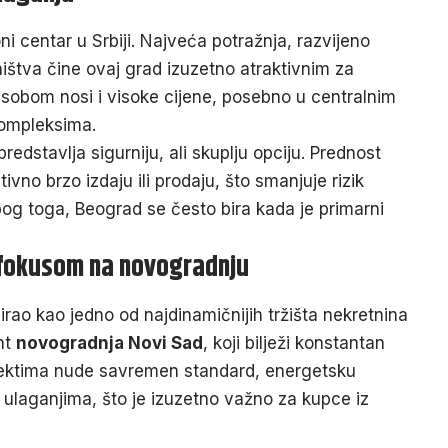
i centar u Srbiji. Najveća potražnja, razvijeno
ništva čine ovaj grad izuzetno atraktivnim za
 sobom nosi i visoke cijene, posebno u centralnim
ompleksima.
redstavlja sigurniju, ali skuplju opciju. Prednost
tivno brzo izdaju ili prodaju, što smanjuje rizik
bog toga, Beograd se često bira kada je primarni
s fokusom na novogradnju
irao kao jedno od najdinamičnijih tržišta nekretnina
nt
novogradnja Novi Sad
, koji bilježi konstantan
bjektima nude savremen standard, energetsku
 ulaganjima, što je izuzetno važno za kupce iz