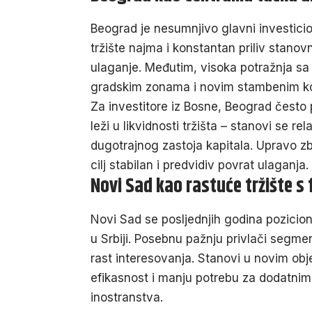
Beograd je nesumnjivo glavni investicion
tržište najma i konstantan priliv stanov
ulaganje. Međutim, visoka potražnja sa
gradskim zonama i novim stambenim k
Za investitore iz Bosne, Beograd često p
leži u
likvidnosti tržišta
– stanovi se rela
dugotrajnog zastoja kapitala. Upravo z
cilj stabilan i predvidiv povrat ulaganja.
Novi Sad kao rastuće tržište 
Novi Sad se posljednjih godina pozicion
u Srbiji. Posebnu pažnju privlači segme
rast interesovanja. Stanovi u novim o
efikasnost i manju potrebu za dodatnim
inostranstva.