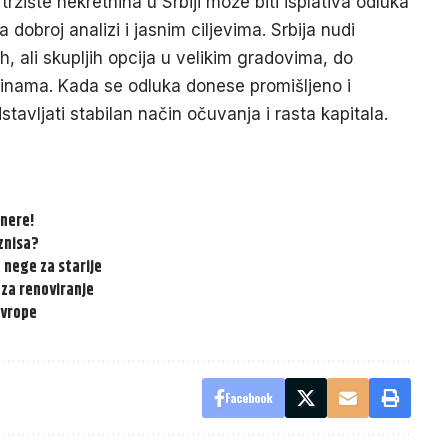
žište nekretnina u Srbiji može biti isplativa odluka
dobroj analizi i jasnim ciljevima. Srbija nudi
ih, ali skupljih opcija u velikim gradovima, do
edinama. Kada se odluka donese promišljeno i
vljati stabilan način očuvanja i rasta kapitala.
onere!
iznisa?
 nege za starije
 za renoviranje
Evrope
Facebook