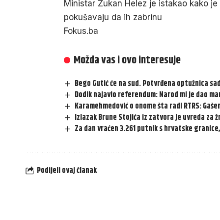
Ministar Zukan Helez je istakao kako je 
pokušavaju da ih zabrinu
Fokus.ba
Možda vas i ovo interesuje
Bego Gutić će na sud. Potvrđena optužnica sadr
Dodik najavio referendum: Narod mi je dao man
Karamehmedović o onome šta radi RTRS: Gašenje
Izlazak Brune Stojića iz zatvora je uvreda za ž
Za dan vraćen 3.261 putnik s hrvatske granice,
Podijeli ovaj članak