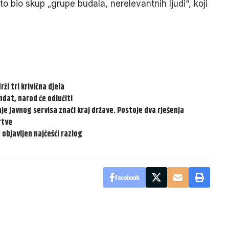
to bio skup „grupe budala, nerelevantnih ljudi“, koji
ži tri krivična djela
dat, narod će odlučiti
 javnog servisa znači kraj države. Postoje dva rješenja
rtve
 objavljen najčešći razlog
Facebook