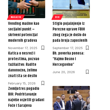
MAGAZIN
BIH
Vending mašine kao
Stiglo pojašnjenje iz
socijalni punkt –
Porezne uprave FBiH
skriveni potencijal
zbog čega je došlo do
modernih gradova
pada broja zaposlenih
November 17, 2025
September 17, 2025
Katica o nesreći i
Bh. povorka ponosa:
protestima, pozvao
“Hajmo Bosno i
tužilaštvo: Radite
Hercegovino”
danonoćno, želimo
June 20, 2026
znati šta se desilo
February 15, 2026
Zemljotres pogodio
BiH: Podrhtavanje
najviše osjetili građani
Foče i Sarajeva