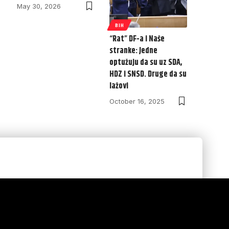
May 30, 2026
BIH
“Rat” DF-a i Naše
stranke: Jedne
optužuju da su uz SDA,
HDZ i SNSD. Druge da su
lažovi
October 16, 2025