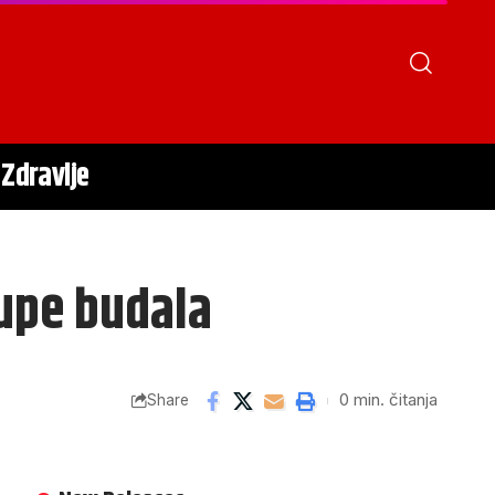
Zdravlje
rupe budala
0 min. čitanja
Share