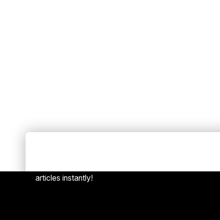
Always Stay Up to Date
[mc4w
Subscribe to our newsletter to get our newest
articles instantly!