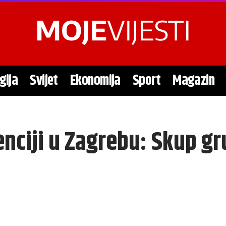
gija
Svijet
Ekonomija
Sport
Magazin
nciji u Zagrebu: Skup g