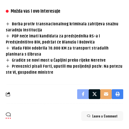
Možda vas i ovo interesuje
Borba protiv transnacionalnog kriminala zahtijeva snažnu
saradnju institucija
PDP neće imati kandidata za predsjednika RS-a i
Predsjedništvo BiH, podržat će Blanušu i Božovića
Vlada FBiH odobrila 70.000 KM za transport stradalih
planinara s Elbrusa
Gradiće se novi most u Čapljini preko rijeke Neretve
Prevoznici pisali Forti, uputili mu posljednji poziv: Na potezu
ste Vi, gospodine ministre
Leave a Comment