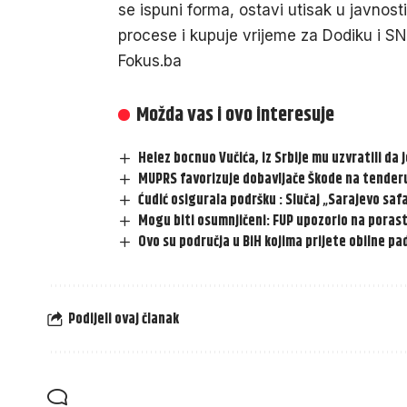
se ispuni forma, ostavi utisak u javnosti
procese i kupuje vrijeme za Dodiku i S
Fokus.ba
Možda vas i ovo interesuje
Helez bocnuo Vučića, iz Srbije mu uzvratili da 
MUPRS favorizuje dobavljače Škode na tender
Ćudić osigurala podršku : Slučaj „Sarajevo saf
Mogu biti osumnjičeni: FUP upozorio na poras
Ovo su područja u BiH kojima prijete obilne p
Podijeli ovaj članak