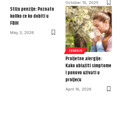
October 10, 2025
Stižu penzije: Poznato
koliko će ko dobiti u
FBiH
May 3, 2026
ZDRAVLJE
Proljetne alergije:
Kako ublažiti simptome
i ponovo uživati u
proljeću
April 16, 2026