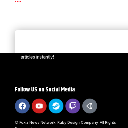
Always Stay Up to Date
[mc4w
Subscribe to our newsletter to get our newest
articles instantly!
Follow US on Social Media
© Foxiz News Network. Ruby Design Company. All Rights