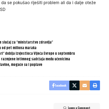
 da se pokušao riješiti problem ali da i dalje oteže
NSD
je slučaj za “ministarstvo zdravlja”
u od pet miliona maraka
ari“ dobija izvjestioca Vijeća Evrope u septembru
t razmjene intimnog sadržaja među učenicima
adavine, moguće su i poplave
Facebook
Leave a Comment