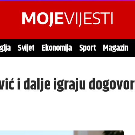
gija
Svijet
Ekonomija
Sport
Magazin
ić i dalje igraju dogovor