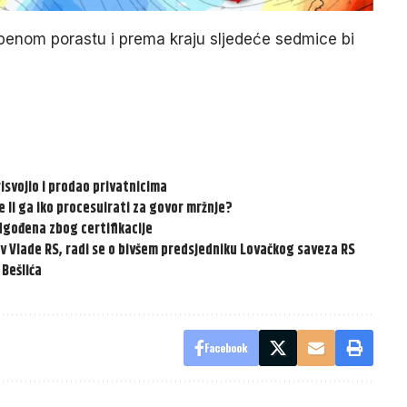
penom porastu i prema kraju sljedeće sedmice bi
risvojio i prodao privatnicima
će li ga iko procesuirati za govor mržnje?
dgođena zbog certifikacije
v Vlade RS, radi se o bivšem predsjedniku Lovačkog saveza RS
 Bešlića
Facebook