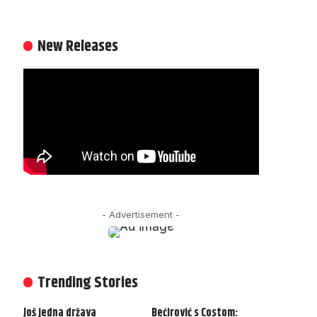
New Releases
- Advertisement -
Trending Stories
Još jedna država
Bećirović s Costom: