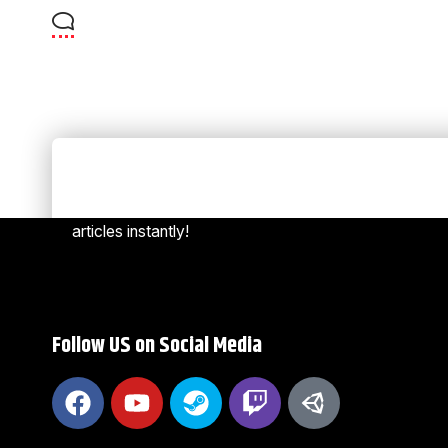
Always Stay Up to Date
[mc4w
Subscribe to our newsletter to get our newest
articles instantly!
Follow US on Social Media