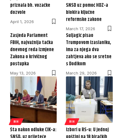
priznala bh. vozačke
SNSD uz pomoć HDZ-a
dozvole
blokira ključne
reformske zakone
April 1, 2026
March 17, 2026
Zasjeda Parlament
Suljagić pisao
FBiH, najvažnija tačka
Trumpovom izaslaniku,
dnevnog reda izmjene
ima za njega dva
Zakona o krivičnog
zahtjeva ako se sretne
postupka
s Dodikom
May 13, 2026
March 29, 2026
BIH
BIH
Šta nakon odluke CIK-a:
Izbori u RS-u: U jednoj
SNSD, uz prijeteće
opštini na 18 biračkih