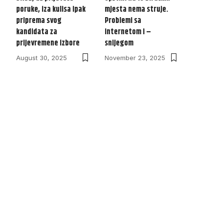
poruke, iza kulisa ipak
mjesta nema struje.
priprema svog
Problemi sa
kandidata za
internetom i –
prijevremene izbore
snijegom
August 30, 2025
November 23, 2025