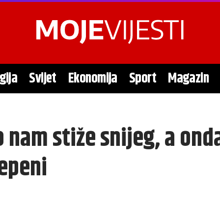
gija
Svijet
Ekonomija
Sport
Magazin
 nam stiže snijeg, a ond
epeni