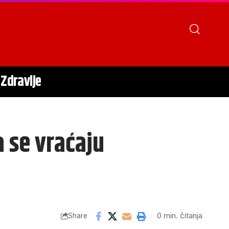
Zdravlje
a se vraćaju
0 min. čitanja
Share