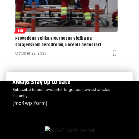
BIH
Provedena velika sigurnosna vježba na
sarajevskom aerodromu, uočeni i nedostaci
October 22, 2025
Always Stay Up to Date
Subscribe to our newsletter to get our newest articles
instantly!
[mc4wp_form]