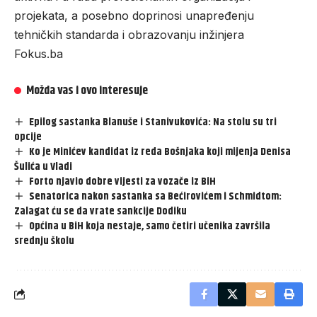
projekata, a posebno doprinosi unapređenju
tehničkih standarda i obrazovanju inžinjera
Fokus.ba
Možda vas i ovo interesuje
Epilog sastanka Blanuše i Stanivukovića: Na stolu su tri
opcije
Ko je Minićev kandidat iz reda Bošnjaka koji mijenja Denisa
Šulića u Vladi
Forto njavio dobre vijesti za vozače iz BiH
Senatorica nakon sastanka sa Bećirovićem i Schmidtom:
Zalagat ću se da vrate sankcije Dodiku
Općina u BiH koja nestaje, samo četiri učenika završila
srednju školu