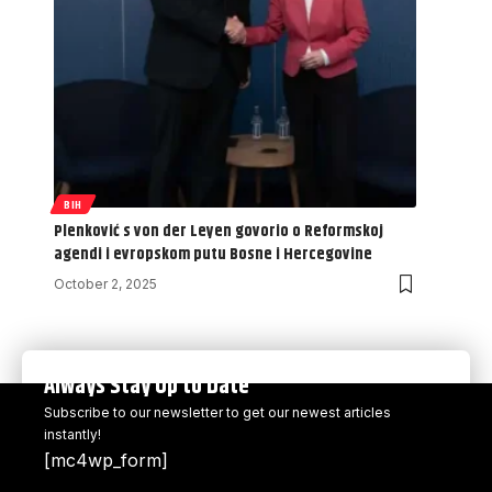
BIH
Plenković s von der Leyen govorio o Reformskoj
agendi i evropskom putu Bosne i Hercegovine
October 2, 2025
Always Stay Up to Date
Subscribe to our newsletter to get our newest articles
instantly!
[mc4wp_form]