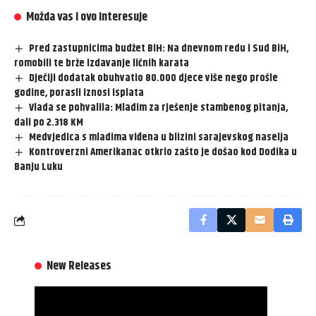
Možda vas i ovo interesuje
Pred zastupnicima budžet BiH: Na dnevnom redu i Sud BiH,
romobili te brže izdavanje ličnih karata
Dječiji dodatak obuhvatio 80.000 djece više nego prošle
godine, porasli iznosi isplata
Vlada se pohvalila: Mladim za rješenje stambenog pitanja,
dali po 2.318 KM
Medvjedica s mladima viđena u blizini sarajevskog naselja
Kontroverzni Amerikanac otkrio zašto je došao kod Dodika u
Banju Luku
New Releases