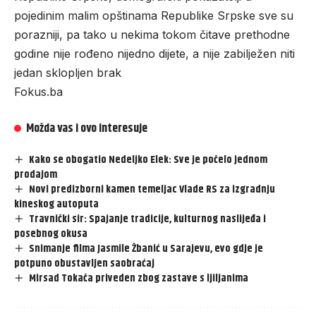
pojedinim malim opštinama Republike Srpske sve su
porazniji, pa tako u nekima tokom čitave prethodne
godine nije rođeno nijedno dijete, a nije zabilježen niti
jedan sklopljen brak
Fokus.ba
Možda vas i ovo interesuje
Kako se obogatio Nedeljko Elek: Sve je počelo jednom
prodajom
Novi predizborni kamen temeljac Vlade RS za izgradnju
kineskog autoputa
Travnički sir: Spajanje tradicije, kulturnog naslijeđa i
posebnog okusa
Snimanje filma Jasmile Žbanić u Sarajevu, evo gdje je
potpuno obustavljen saobraćaj
Mirsad Tokača priveden zbog zastave s ljiljanima