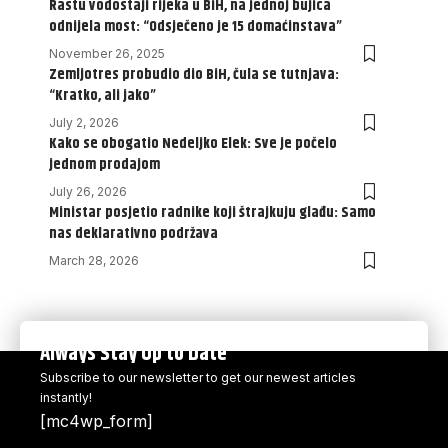
Rastu vodostaji rijeka u BiH, na jednoj bujica
odnijela most: “Odsječeno je 15 domaćinstava”
November 26, 2025
Zemljotres probudio dio BiH, čula se tutnjava:
“Kratko, ali jako”
July 2, 2026
Kako se obogatio Nedeljko Elek: Sve je počelo
jednom prodajom
July 26, 2026
Ministar posjetio radnike koji štrajkuju glađu: Samo
nas deklarativno podržava
March 28, 2026
Always Stay Up to Date
Subscribe to our newsletter to get our newest articles
instantly!
[mc4wp_form]