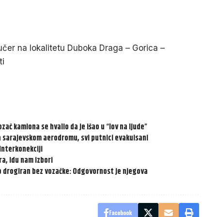
jučer na lokalitetu Duboka Draga – Gorica –
ti
ozač kamiona se hvalio da je išao u “lov na ljude”
na sarajevskom aerodromu, svi putnici evakuisani
interkonekciji
a, idu nam izbori
io drogiran bez vozačke: Odgovornost je njegova
Facebook