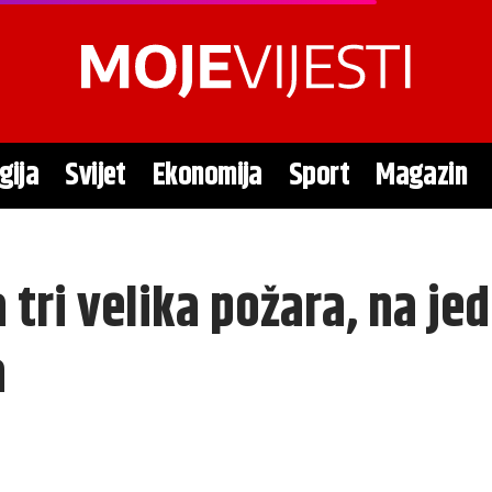
gija
Svijet
Ekonomija
Sport
Magazin
 tri velika požara, na je
a