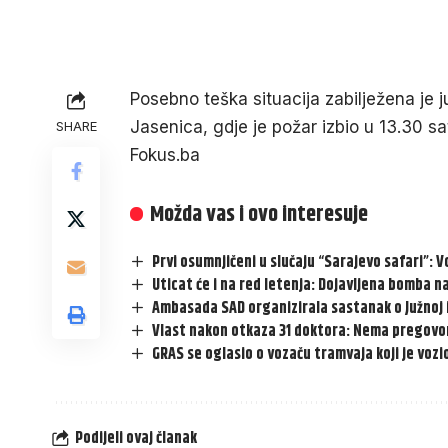
Posebno teška situacija zabilježena je 
Jasenica, gdje je požar izbio u 13.30 sa
SHARE
Fokus.ba
Možda vas i ovo interesuje
Prvi osumnjičeni u slučaju “Sarajevo safari”: V
Uticat će i na red letenja: Dojavljena bomba 
Ambasada SAD organizirala sastanak o Južnoj 
Vlast nakon otkaza 31 doktora: Nema pregovor
GRAS se oglasio o vozaču tramvaja koji je voz
Podijeli ovaj članak