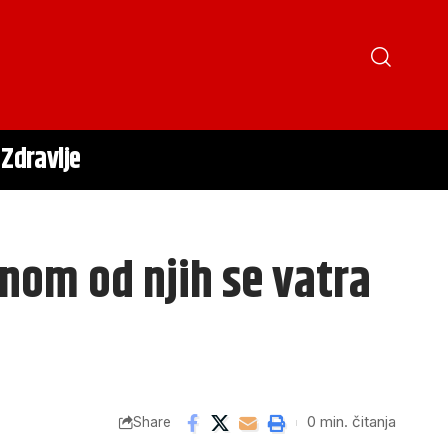
Zdravlje
dnom od njih se vatra
0 min. čitanja
Share