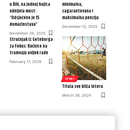
u BiH, na jednoj bujica
minimalna,
odnijela most:
zagarantovana i
“Odsječeno je 15
maksimalna penzija
domaćinstava”
December 12, 2025
November 26, 2025
Stručnjak iz Geteborga
za Fokus: Kočnice na
tramvaju uvijek rade
February 17, 2026
SPORT
Titula sve bliža Interu
March 28, 2024