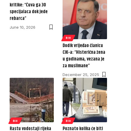
kritike: “Čuva ga 30
specijalaca dok jede
rebarca”
June 10, 2026
BIH
Dodik vrijeđao članicu
CIK-a: “Histerična žena
u godinama, vezana je
za muslimane”
December 25, 2025
BIH
BIH
Rastu vodostaji rijeka
Poznato kolika će biti