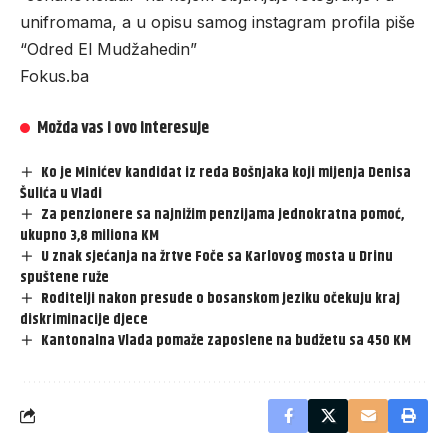
unifromama, a u opisu samog instagram profila piše
“Odred El Mudžahedin”
Fokus.ba
Možda vas i ovo interesuje
Ko je Minićev kandidat iz reda Bošnjaka koji mijenja Denisa
Šulića u Vladi
Za penzionere sa najnižim penzijama jednokratna pomoć,
ukupno 3,8 miliona KM
U znak sjećanja na žrtve Foče sa Karlovog mosta u Drinu
spuštene ruže
Roditelji nakon presude o bosanskom jeziku očekuju kraj
diskriminacije djece
Kantonalna Vlada pomaže zaposlene na budžetu sa 450 KM