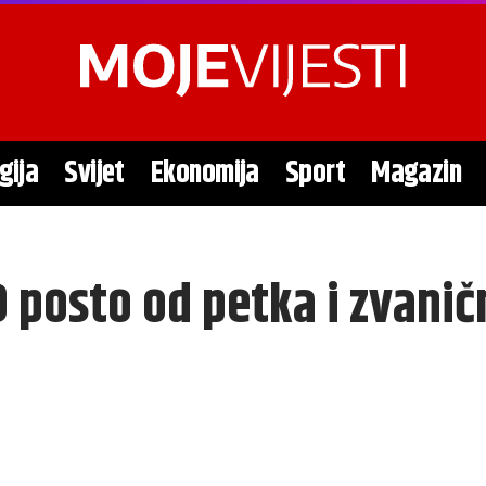
gija
Svijet
Ekonomija
Sport
Magazin
 posto od petka i zvanič