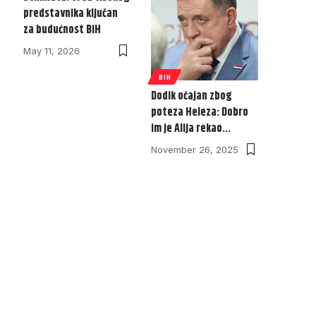
predstavnika ključan
za budućnost BiH
May 11, 2026
BIH
Dodik očajan zbog
poteza Heleza: Dobro
im je Alija rekao…
November 26, 2025