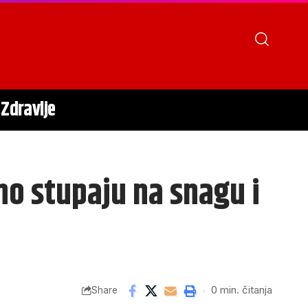
Zdravlje
no stupaju na snagu i
0 min. čitanja
Share