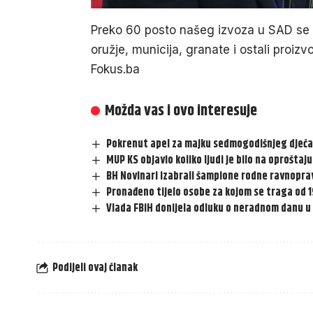
Preko 60 posto našeg izvoza u SAD se o
oružje, municija, granate i ostali proizv
Fokus.ba
Možda vas i ovo interesuje
Pokrenut apel za majku sedmogodišnjeg dječak
MUP KS objavio koliko ljudi je bilo na oproštaj
BH Novinari izabrali šampione rodne ravnopra
Pronađeno tijelo osobe za kojom se traga od 1
Vlada FBiH donijela odluku o neradnom danu 
Podijeli ovaj članak