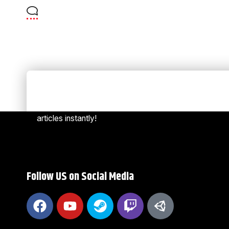
Always Stay Up to Date
[mc4w
Subscribe to our newsletter to get our newest
articles instantly!
Follow US on Social Media