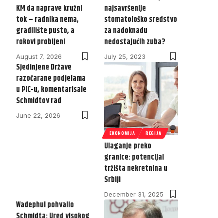
KM da naprave kružni
najsavršenije
tok – radnika nema,
stomatološko sredstvo
gradilište pusto, a
za nadoknadu
rokovi probijeni
nedostajućih zuba?
August 7, 2026
July 25, 2023
Sjedinjene Države
razočarane podjelama
u PIC-u, komentarisale
Schmidtov rad
June 22, 2026
EKONOMIJA
REGIJA
Ulaganje preko
granice: potencijal
tržišta nekretnina u
Srbiji
December 31, 2025
Wadephul pohvalio
Schmidta: Ured visokog