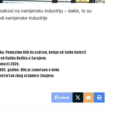
dnosi na namjensku industriju – dakle, to su
odi namjenske industrije
a: Pomozimo Aidi da ozdravi, boluje od teške bolesti
u od Halida Bešlića u Sarajevu
vnosti 2026.
992. godine. Bilo je zamotano u deku
u četvrtak zbog utakmice Zmajeva
Facebook