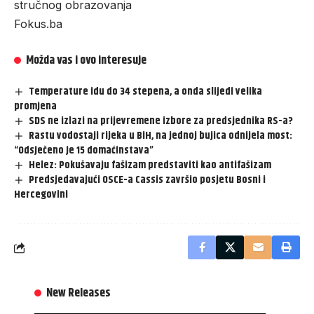
stručnog obrazovanja
Fokus.ba
Možda vas i ovo interesuje
Temperature idu do 34 stepena, a onda slijedi velika
promjena
SDS ne izlazi na prijevremene izbore za predsjednika RS-a?
Rastu vodostaji rijeka u BiH, na jednoj bujica odnijela most:
“Odsječeno je 15 domaćinstava”
Helez: Pokušavaju fašizam predstaviti kao antifašizam
Predsjedavajući OSCE-a Cassis završio posjetu Bosni i
Hercegovini
New Releases