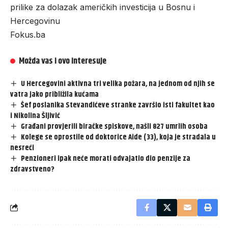
prilike za dolazak američkih investicija u Bosnu i
Hercegovinu
Fokus.ba
Možda vas i ovo interesuje
U Hercegovini aktivna tri velika požara, na jednom od njih se
vatra jako približila kućama
Šef poslanika Stevandićeve stranke završio isti fakultet kao
i Nikolina Šljivić
Građani provjerili biračke spiskove, našli 827 umrlih osoba
Kolege se oprostile od doktorice Aide (33), koja je stradala u
nesreći
Penzioneri ipak neće morati odvajatio dio penzije za
zdravstveno?