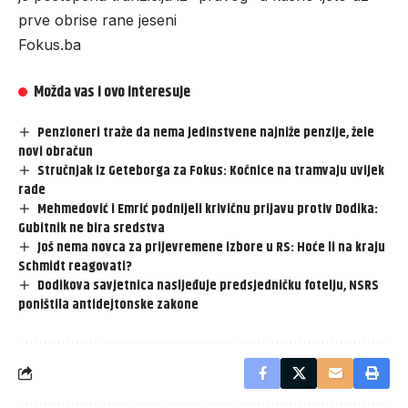
prve obrise rane jeseni
Fokus.ba
Možda vas i ovo interesuje
Penzioneri traže da nema jedinstvene najniže penzije, žele
novi obračun
Stručnjak iz Geteborga za Fokus: Kočnice na tramvaju uvijek
rade
Mehmedović i Emrić podnijeli krivičnu prijavu protiv Dodika:
Gubitnik ne bira sredstva
Još nema novca za prijevremene izbore u RS: Hoće li na kraju
Schmidt reagovati?
Dodikova savjetnica nasljeđuje predsjedničku fotelju, NSRS
poništila antidejtonske zakone