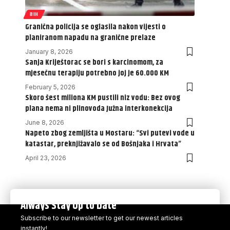
BIH
Granična policija se oglasila nakon vijesti o
planiranom napadu na granične prelaze
January 8, 2026
Sanja Kriještorac se bori s karcinomom, za
mjesečnu terapiju potrebno joj je 60.000 KM
February 5, 2026
Skoro šest miliona KM pustili niz vodu: Bez ovog
plana nema ni plinovoda Južna interkonekcija
June 8, 2026
Napeto zbog zemljišta u Mostaru: “Svi putevi vode u
katastar, preknjižavalo se od Bošnjaka i Hrvata”
April 23, 2026
Always Stay Up to Date
Subscribe to our newsletter to get our newest articles
instantly!