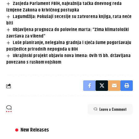
Zasjeda Parlament FBiH, najvažnija tačka dnevnog reda
izmjene Zakona o krivičnog postupka
Lagumdžija: Pokušaji secesije su zatvorena knjiga, rata neće
biti
Objavljena prognoza do polovine marta: “Zima klimatološki
završava za vikend”
Loše planiranje, nelegalna gradnja i sječa šume pogoršavaju
posljedice prirodnih nepogoda u BiH
Ukrajinski projekt objavio nova imena: Ovih 15 bh. državljana
povezano s ruskom vojskom
Leave a Comment
New Releases