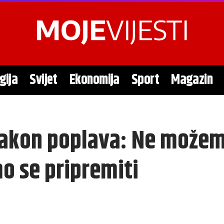
gija
Svijet
Ekonomija
Sport
Magazin
akon poplava: Ne možemo
o se pripremiti