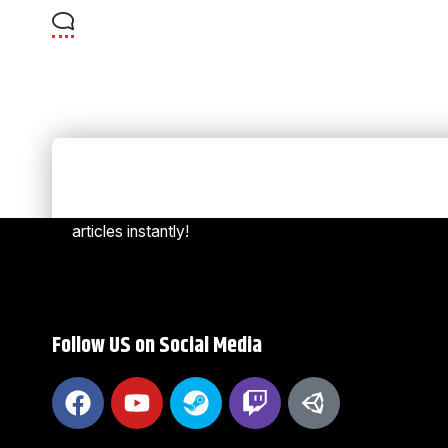
Always Stay Up to Date
[mc4w
Subscribe to our newsletter to get our newest
articles instantly!
Follow US on Social Media