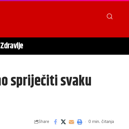
Zdravlje
 spriječiti svaku
0 min. čitanja
Share