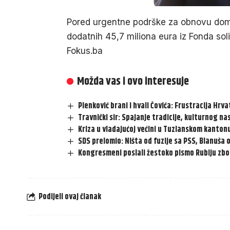
Pored urgentne podrške za obnovu domov
dodatnih 45,7 miliona eura iz Fonda sol
Fokus.ba
Možda vas i ovo interesuje
Plenković brani i hvali Čovića: Frustracija Hr
Travnički sir: Spajanje tradicije, kulturnog n
Kriza u vladajućoj većini u Tuzlanskom kantonu
SDS prelomio: Ništa od fuzije sa PSS, Blanuša
Kongresmeni poslali žestoko pismo Rubiju zbog
Podijeli ovaj članak