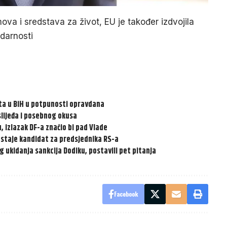
a i sredstava za život, EU je također izdvojila
idarnosti
vata u BiH u potpunosti opravdana
aslijeđa i posebnog okusa
, izlazak DF-a značio bi pad Vlade
 ostaje kandidat za predsjednika RS-a
 ukidanja sankcija Dodiku, postavili pet pitanja
Facebook