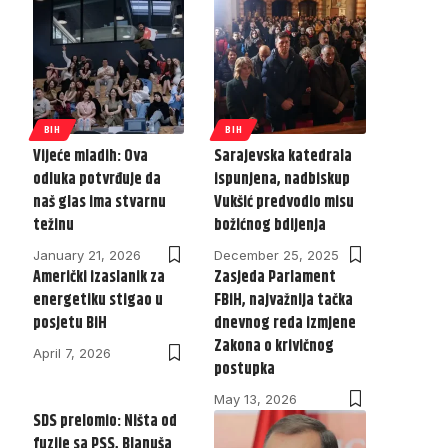
BIH
BIH
Vijeće mladih: Ova
Sarajevska katedrala
odluka potvrđuje da
ispunjena, nadbiskup
naš glas ima stvarnu
Vukšić predvodio misu
težinu
božićnog bdijenja
January 21, 2026
December 25, 2025
Američki izaslanik za
Zasjeda Parlament
energetiku stigao u
FBiH, najvažnija tačka
posjetu BiH
dnevnog reda izmjene
Zakona o krivičnog
April 7, 2026
postupka
May 13, 2026
SDS prelomio: Ništa od
fuzije sa PSS, Blanuša