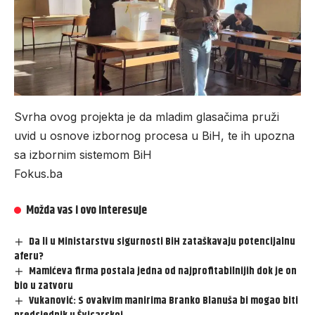
Svrha ovog projekta je da mladim glasačima pruži
uvid u osnove izbornog procesa u BiH, te ih upozna
sa izbornim sistemom BiH
Fokus.ba
Možda vas i ovo interesuje
Da li u Ministarstvu sigurnosti BiH zataškavaju potencijalnu
aferu?
Mamićeva firma postala jedna od najprofitabilnijih dok je on
bio u zatvoru
Vukanović: S ovakvim manirima Branko Blanuša bi mogao biti