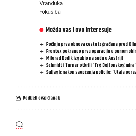
Vranduka
Fokus.ba
Možda vas i ovo interesuje
Počinje prva obnova ceste izgrađene pred Olim
Frontex pokrenuo prvu operaciju u punom obim
Milorad Dodik izgubio na sudu u Austriji
Schmidt i Turner otkrili “Trg Dejtonskog mira
Suljagić nakon saopćenja policije: “Utaja pore
Podijeli ovaj članak