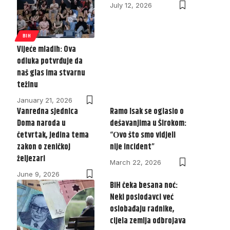
July 12, 2026
BIH
Vijeće mladih: Ova
odluka potvrđuje da
naš glas ima stvarnu
težinu
January 21, 2026
Vanredna sjednica
Ramo Isak se oglasio o
Doma naroda u
dešavanjima u Širokom:
četvrtak, jedina tema
“Оvo što smo vidjeli
zakon o zeničkoj
nije incident”
željezari
March 22, 2026
June 9, 2026
BiH čeka besana noć:
Neki poslodavci već
oslobađaju radnike,
cijela zemlja odbrojava