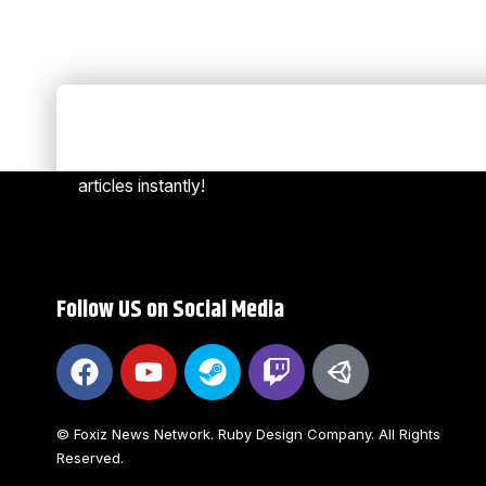
Always Stay Up to Date
[mc4w
Subscribe to our newsletter to get our newest
articles instantly!
Follow US on Social Media
© Foxiz News Network. Ruby Design Company. All Rights
Reserved.