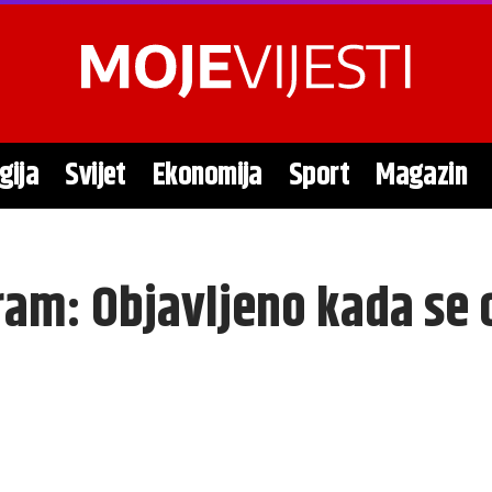
gija
Svijet
Ekonomija
Sport
Magazin
ram: Objavljeno kada se 