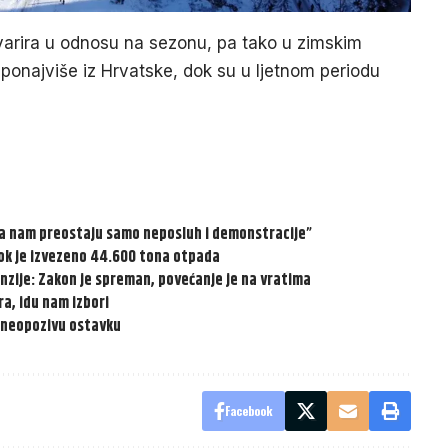
a varira u odnosu na sezonu, pa tako u zimskim
 ponajviše iz Hrvatske, dok su u ljetnom periodu
da nam preostaju samo neposluh i demonstracije”
ok je izvezeno 44.600 tona otpada
nzije: Zakon je spreman, povećanje je na vratima
a, idu nam izbori
o neopozivu ostavku
Facebook