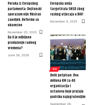
Poruka iz Evropskog
Evropska unija
parlamenta: Dejtonski
targetirala SNSD zbog
sporazum nije fiksiran
ruskog utjecaja u BiH!
zauvijek. Reforme su
November 5, 2025
obavezne
November 20, 2025
Da li je odbijeno
produženje radnog
vremena?
June 26, 2026
BIH
Delić potpisao: Dva
miliona KM za 40
organizacija i
ustanova koje pružaju
podršku najugroženijim
September 26,