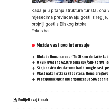
Kada je u pitanju struktura turista, on
mjesecima prevladavaju gosti iz regije,
brojniji gosti s Bliskog istoka
Fokus.ba
Možda vas i ovo interesuje
Blokada Doma naroda: “Došli smo do tačke ka
U FBiH uvezeno 62.970 tona RDF/SRF goriva, d
Stojanović o dva datuma kad bi mogle rasti pe
Vlast nakon otkaza 31 doktora: Nema pregovor
Predsjednik općinske organizacije SDA podni
Podijeli ovaj članak