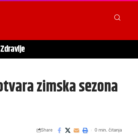
Zdravlje
otvara zimska sezona
0 min. čitanja
Share