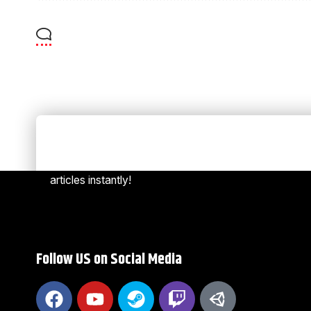
Always Stay Up to Date
[mc4w
Subscribe to our newsletter to get our newest
articles instantly!
Follow US on Social Media