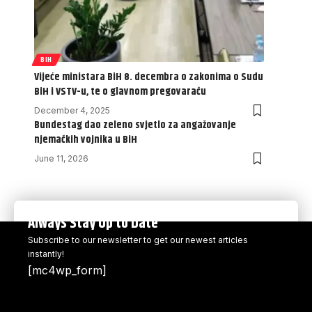
BIH
Vijeće ministara BiH 8. decembra o zakonima o Sudu
BiH i VSTV-u, te o glavnom pregovaraču
December 4, 2025
Bundestag dao zeleno svjetlo za angažovanje
njemačkih vojnika u BiH
June 11, 2026
Always Stay Up to Date
Subscribe to our newsletter to get our newest articles
instantly!
[mc4wp_form]