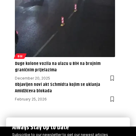
BIH
Duge kolone vozila na ulazu u BiH na brojnim
graničnim prijelazima
December 20, 2025
Objavljen novi akt Schmidta kojim se uklanja
Amidžićeva blokada
February 25, 2026
Always Stay Up to Date
Subscribe to our newsletter to get our newest articles