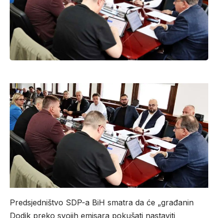
Predsjedništvo SDP-a BiH smatra da će „građanin
Dodik preko svojih emisara pokušati nastaviti