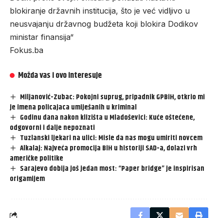
blokiranje državnih institucija, što je već vidljivo u
neusvajanju državnog budžeta koji blokira Dodikov
ministar finansija“
Fokus.ba
Možda vas i ovo interesuje
Miljanović-Zubac: Pokojni suprug, pripadnik GPBiH, otkrio mi
je imena policajaca umiješanih u kriminal
Godinu dana nakon klizišta u Mladoševici: Kuće oštećene,
odgovorni i dalje nepoznati
Tuzlanski ljekari na ulici: Misle da nas mogu umiriti novcem
Alkalaj: Najveća promocija BiH u historiji SAD-a, dolazi vrh
američke politike
Sarajevo dobija još jedan most: “Paper bridge” je inspirisan
origamijem