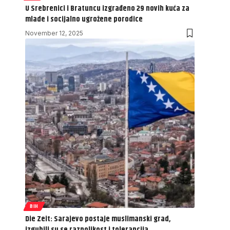
U Srebrenici i Bratuncu izgrađeno 29 novih kuća za
mlade i socijalno ugrožene porodice
November 12, 2025
BIH
Die Zeit: Sarajevo postaje muslimanski grad,
izgubili su se raznolikost i tolerancija