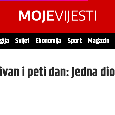
gija
Svijet
Ekonomija
Sport
Magazin
ivan i peti dan: Jedna d