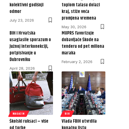
kolektivni godišnji
toplom talasu dolazi
odmor
kraj, stiže veća
promjena vremena
July 23, 2026
May 30, 2026
BiH i Hrvatska
MUPRS favorizuje
usaglasile sporazum o
dobavljače Škode na
Južnoj interkonekciji,
tenderu od pet miliona
potpisivanje u
maraka
Dubrovniku
February 2, 2026
April 28, 2026
MAGAZIN
BIH
Školski ruksaci – više
Vlada FBiH utvrdila
od torbe
konačnu listu