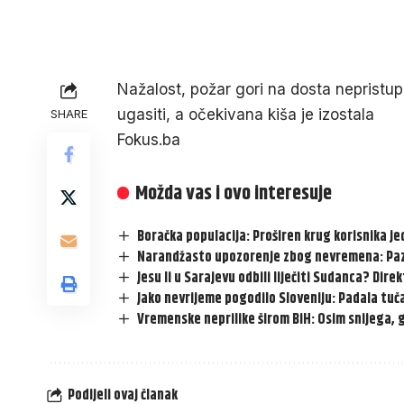
Nažalost, požar gori na dosta nepristu
ugasiti, a očekivana kiša je izostala
SHARE
Fokus.ba
Možda vas i ovo interesuje
Boračka populacija: Proširen krug korisnika 
Narandžasto upozorenje zbog nevremena: Paz
Jesu li u Sarajevu odbili liječiti Sudanca? Dir
Jako nevrijeme pogodilo Sloveniju: Padala tuča
Vremenske neprilike širom BiH: Osim snijega, 
Podijeli ovaj članak