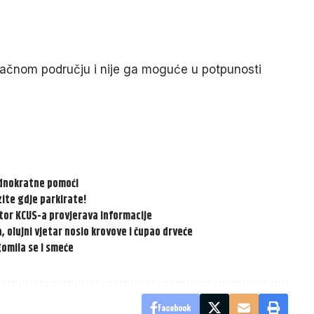
pačnom području i nije ga moguće u potpunosti
jednokratne pomoći
ite gdje parkirate!
ektor KCUS-a provjerava informacije
, olujni vjetar nosio krovove i čupao drveće
gomila se i smeće
Facebook