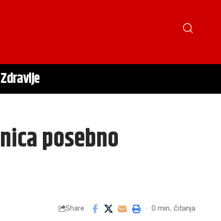
Zdravlje
ionica posebno
0 min. čitanja
Share