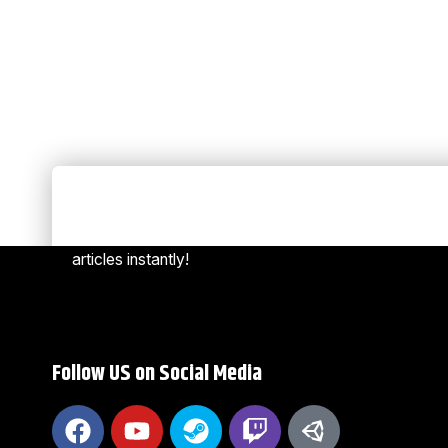
Always Stay Up to Date
[mc4w
Subscribe to our newsletter to get our newest
articles instantly!
Follow US on Social Media