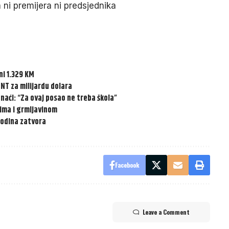
ni premijera ni predsjednika
ni 1.329 KM
TNT za milijardu dolara
 naći: “Za ovaj posao ne treba škola”
vima i grmljavinom
 godina zatvora
Facebook
Leave a Comment