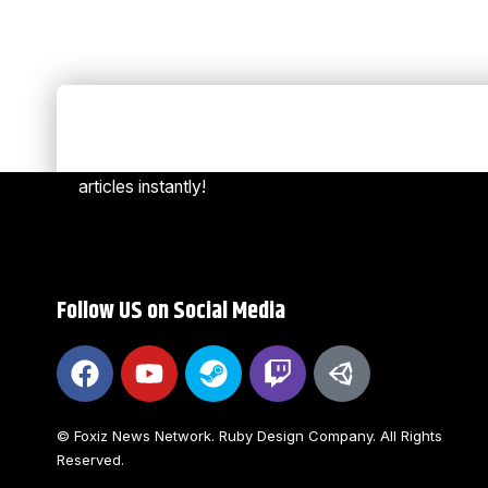
Always Stay Up to Date
[mc4w
Subscribe to our newsletter to get our newest
articles instantly!
Follow US on Social Media
© Foxiz News Network. Ruby Design Company. All Rights
Reserved.