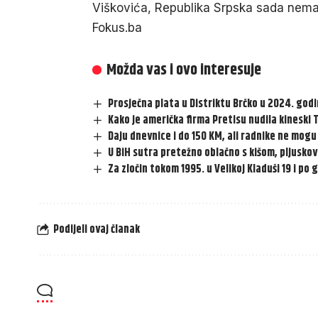
Viškovića, Republika Srpska sada nema 
Fokus.ba
Možda vas i ovo interesuje
Prosječna plata u Distriktu Brčko u 2024. godi
Kako je američka firma Pretisu nudila kineski 
Daju dnevnice i do 150 KM, ali radnike ne mogu
U BiH sutra pretežno oblačno s kišom, pljusko
Za zločin tokom 1995. u Velikoj Kladuši 19 i po
Podijeli ovaj članak