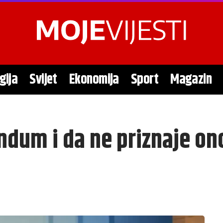
gija
Svijet
Ekonomija
Sport
Magazin
ndum i da ne priznaje ono