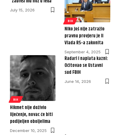
“zabivši mu nož u leđa”
July 15, 2026
BIH
Niko još nije zatražio
pravnu provjeru je li
Vlada RS-a zakonita
September 4, 2025
Radari i naplata kazni:
Očitovao se Ustavni
sud FBiH
June 14, 2026
BIH
Hikmet nije doživio
liječenje, novac će biti
podijeljen oboljelima
December 10, 2025