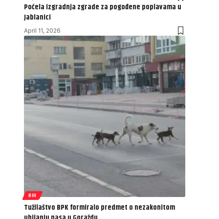
Počela izgradnja zgrade za pogođene poplavama u
Jablanici
April 11, 2026
BIH
Tužilaštvo BPK formiralo predmet o nezakonitom
ubijanju pasa u Goraždu