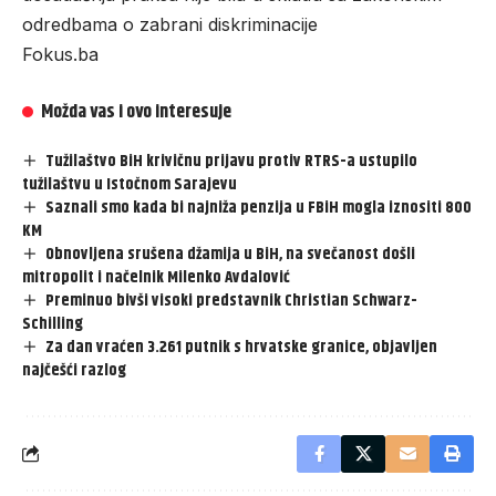
odredbama o zabrani diskriminacije
Fokus.ba
Možda vas i ovo interesuje
Tužilaštvo BiH krivičnu prijavu protiv RTRS-a ustupilo
tužilaštvu u Istočnom Sarajevu
Saznali smo kada bi najniža penzija u FBiH mogla iznositi 800
KM
Obnovljena srušena džamija u BiH, na svečanost došli
mitropolit i načelnik Milenko Avdalović
Preminuo bivši visoki predstavnik Christian Schwarz-
Schilling
Za dan vraćen 3.261 putnik s hrvatske granice, objavljen
najčešći razlog