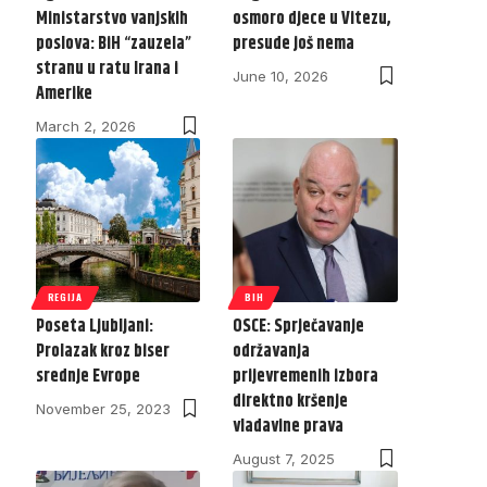
Ministarstvo vanjskih
osmoro djece u Vitezu,
poslova: BiH “zauzela”
presude još nema
stranu u ratu Irana i
June 10, 2026
Amerike
March 2, 2026
REGIJA
BIH
Poseta Ljubljani:
OSCE: Sprječavanje
Prolazak kroz biser
održavanja
srednje Evrope
prijevremenih izbora
direktno kršenje
November 25, 2023
vladavine prava
August 7, 2025