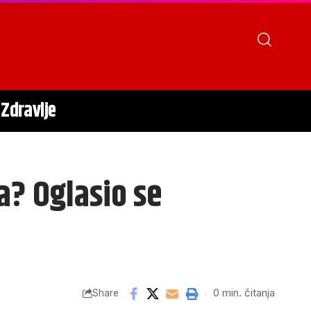
Zdravlje
a? Oglasio se
0 min. čitanja
Share