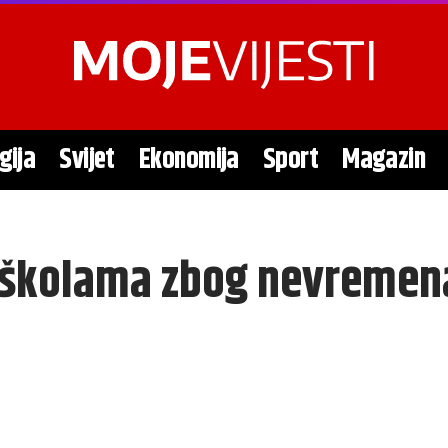
gija
Svijet
Ekonomija
Sport
Magazin
 u školama zbog nevremen