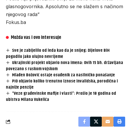
glasnogovornika. Apsolutno se ne slažem s načinom
njegovog rada”
Fokus.ba
Možda vas i ovo interesuje
Sve je zabijelilo od leda kao da je snijeg: Dijelove BiH
pogodilo jako olujno nevrijeme
Ukrajinski projekt objavio nova imena: Ovih 15 bh. državljana
povezano s ruskom vojskom
Mlađen Božović ostaje osuđenik za nasilničko ponašanje
PIO objavio koliko trenutno iznose invalidska, porodična i
najniže penzije
“Veze građevinske mafije i vlasti”: Prošlo je 18 godina od
ubistva Milana Vukelića