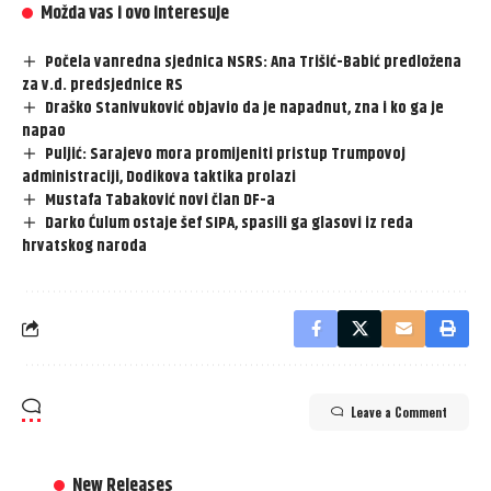
Možda vas i ovo interesuje
Počela vanredna sjednica NSRS: Ana Trišić-Babić predložena
za v.d. predsjednice RS
Draško Stanivuković objavio da je napadnut, zna i ko ga je
napao
Puljić: Sarajevo mora promijeniti pristup Trumpovoj
administraciji, Dodikova taktika prolazi
Mustafa Tabaković novi član DF-a
Darko Ćulum ostaje šef SIPA, spasili ga glasovi iz reda
hrvatskog naroda
Leave a Comment
New Releases