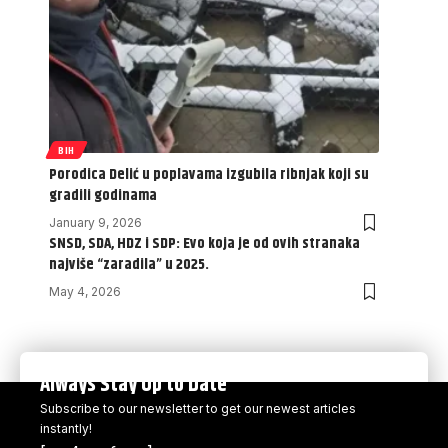
BIH
Porodica Delić u poplavama izgubila ribnjak koji su
gradili godinama
January 9, 2026
SNSD, SDA, HDZ i SDP: Evo koja je od ovih stranaka
najviše “zaradila” u 2025.
May 4, 2026
Always Stay Up to Date
Subscribe to our newsletter to get our newest articles
instantly!