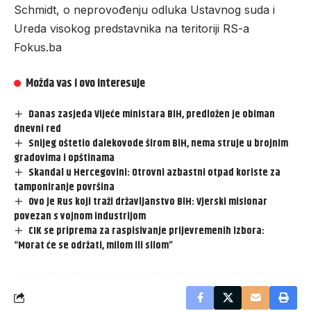
Schmidt, o neprovođenju odluka Ustavnog suda i
Ureda visokog predstavnika na teritoriji RS-a
Fokus.ba
Možda vas i ovo interesuje
Danas zasjeda Vijeće ministara BiH, predložen je obiman
dnevni red
Snijeg oštetio dalekovode širom BiH, nema struje u brojnim
gradovima i opštinama
Skandal u Hercegovini: Otrovni azbastni otpad koriste za
tamponiranje površina
Ovo je Rus koji traži državljanstvo BiH: Vjerski misionar
povezan s vojnom industrijom
CIK se priprema za raspisivanje prijevremenih izbora:
“Morat će se održati, milom ili silom”