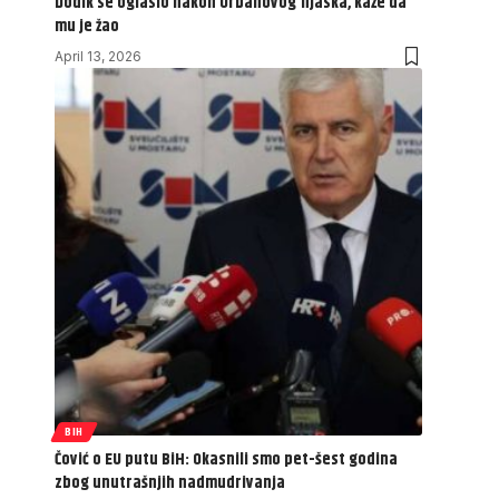
Dodik se oglasio nakon Orbanovog fijaska, kaže da
mu je žao
April 13, 2026
BIH
Čović o EU putu BiH: Okasnili smo pet-šest godina
zbog unutrašnjih nadmudrivanja