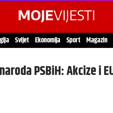
gija
Svijet
Ekonomija
Sport
Magazin
naroda PSBiH: Akcize i E