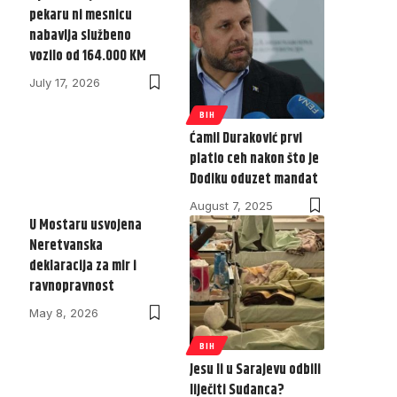
pekaru ni mesnicu
nabavlja službeno
vozilo od 164.000 KM
July 17, 2026
BIH
Ćamil Duraković prvi
platio ceh nakon što je
Dodiku oduzet mandat
August 7, 2025
U Mostaru usvojena
Neretvanska
deklaracija za mir i
ravnopravnost
May 8, 2026
BIH
Jesu li u Sarajevu odbili
liječiti Sudanca?