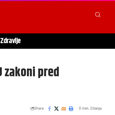
Zdravlje
U zakoni pred
0 min. čitanja
Share