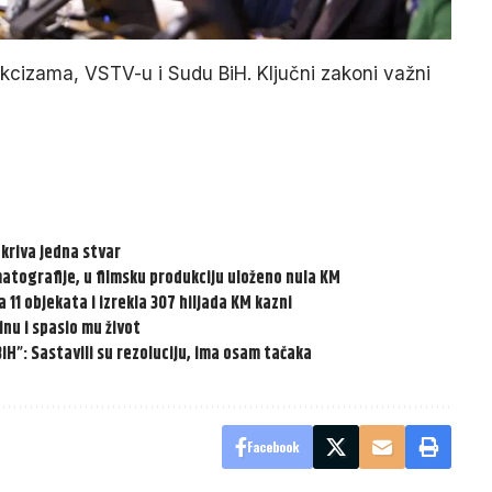
cizama, VSTV-u i Sudu BiH. Ključni zakoni važni
 kriva jedna stvar
ematografije, u filmsku produkciju uloženo nula KM
 11 objekata i izrekla 307 hiljada KM kazni
inu i spasio mu život
BiH”: Sastavili su rezoluciju, ima osam tačaka
Facebook