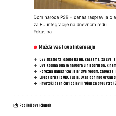
Dom naroda PSBiH danas raspravlja o ak
za EU integracije na dnevnom redu
Fokus.ba
Možda vas i ovo interesuje
GSS spasio tri osobe na bh. cestama, za sve je
Ova godina bila je najgora u historiji bh. kin
Porezna danas “češljala” sve redom, zapečatila
Lijepa priča iz UKC Tuzla: Otac donirao organ s
Hrvatski desničari objavili “plan za preustroj 
Podijeli ovaj članak