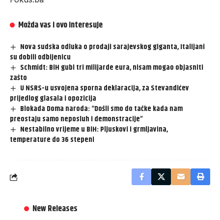
Možda vas i ovo interesuje
Nova sudska odluka o prodaji sarajevskog giganta, Italijani
su dobili odbijenicu
Schmidt: BiH gubi tri milijarde eura, nisam mogao objasniti
zašto
U NSRS-u usvojena sporna deklaracija, za Stevandićev
prijedlog glasala i opozicija
Blokada Doma naroda: “Došli smo do tačke kada nam
preostaju samo neposluh i demonstracije”
Nestabilno vrijeme u BiH: Pljuskovi i grmljavina,
temperature do 36 stepeni
New Releases