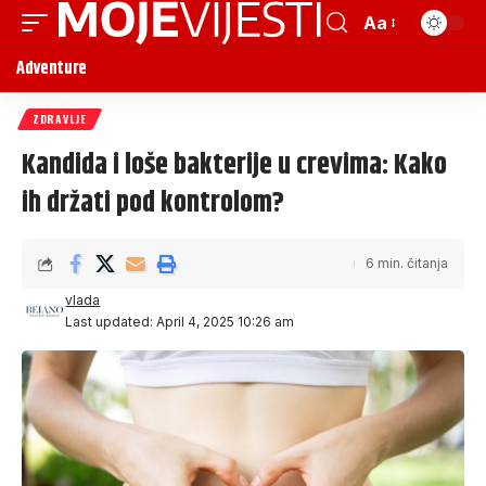
Aa
Adventure
ZDRAVLJE
Kandida i loše bakterije u crevima: Kako
ih držati pod kontrolom?
6 min. čitanja
vlada
Last updated: April 4, 2025 10:26 am