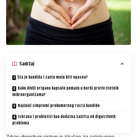
Sadržaj
Šta je kandida i zašto može biti opasna?
Kako divlji origano kapsule pomažu u borbi protiv štetnih
mikroorganizama?
Najčešći simptomi prekomernog rasta kandide
Ishrana i probiotici kao dodatna zaštita od digestivnih
problema
Zdrav digestivni sistem je ključan za celokupno