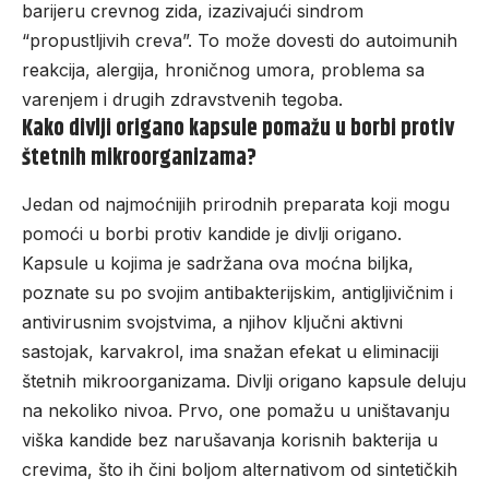
barijeru crevnog zida, izazivajući sindrom
“propustljivih creva”. To može dovesti do autoimunih
reakcija, alergija, hroničnog umora, problema sa
varenjem i drugih zdravstvenih tegoba.
Kako divlji origano kapsule pomažu u borbi protiv
štetnih mikroorganizama?
Jedan od najmoćnijih prirodnih preparata koji mogu
pomoći u borbi protiv kandide je divlji origano.
Kapsule u kojima je sadržana ova moćna biljka,
poznate su po svojim antibakterijskim, antigljivičnim i
antivirusnim svojstvima, a njihov ključni aktivni
sastojak, karvakrol, ima snažan efekat u eliminaciji
štetnih mikroorganizama.
Divlji origano kapsule
deluju
na nekoliko nivoa. Prvo, one pomažu u uništavanju
viška kandide bez narušavanja korisnih bakterija u
crevima, što ih čini boljom alternativom od sintetičkih