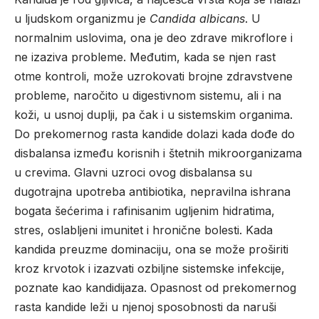
u ljudskom organizmu je
Candida albicans
. U
normalnim uslovima, ona je deo zdrave mikroflore i
ne izaziva probleme. Međutim, kada se njen rast
otme kontroli, može uzrokovati brojne zdravstvene
probleme, naročito u digestivnom sistemu, ali i na
koži, u usnoj duplji, pa čak i u sistemskim organima.
Do prekomernog rasta kandide dolazi kada dođe do
disbalansa između korisnih i štetnih mikroorganizama
u crevima. Glavni uzroci ovog disbalansa su
dugotrajna upotreba antibiotika, nepravilna ishrana
bogata šećerima i rafinisanim ugljenim hidratima,
stres, oslabljeni imunitet i hronične bolesti. Kada
kandida preuzme dominaciju, ona se može proširiti
kroz krvotok i izazvati ozbiljne sistemske infekcije,
poznate kao kandidijaza. Opasnost od prekomernog
rasta kandide leži u njenoj sposobnosti da naruši