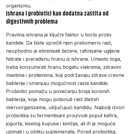
organizmu.
Ishrana i probiotici kao dodatna zaštita od
digestivnih problema
Pravilna ishrana je ključni faktor u borbi protiv
kandide. Da biste sprečili njen prekomerni rast,
neophodno je eliminisati šećere, rafinisane ugljene
hidrate i prerađenu hranu iz ishrane. Umesto toga,
treba konzumirati hranu bogatu vlaknima, zdravim
mastima i proteinima, koji podržavaju zdrave crevne
bakterije i smanjuju mogućnost rasta kandide.
Probiotici pomažu u povećanju broja korisnih
bakterija, koje mogu potisnuti rast štetnih
mikroorganizama, uključujući kandidu. Najbolji izvori
probiotika su fermentisani proizvodi poput kefira,
jogurta, kiselog kupusa i kimčija, ali ih je moguće
uzimati i u obliku suplemenata. Pored probiotika,