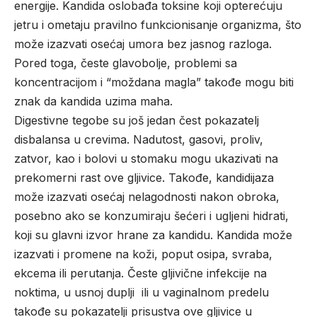
energije. Kandida oslobađa toksine koji opterećuju
jetru i ometaju pravilno funkcionisanje organizma, što
može izazvati osećaj umora bez jasnog razloga.
Pored toga, česte glavobolje, problemi sa
koncentracijom i “moždana magla” takođe mogu biti
znak da kandida uzima maha
.
Digestivne tegobe su još jedan čest pokazatelj
disbalansa u crevima. Nadutost, gasovi, proliv,
zatvor, kao i bolovi u stomaku mogu ukazivati na
prekomerni rast ove gljivice. Takođe, kandidijaza
može izazvati osećaj nelagodnosti nakon obroka,
posebno ako se konzumiraju šećeri i ugljeni hidrati,
koji su glavni izvor hrane za kandidu. Kandida može
izazvati i promene na koži, poput osipa, svraba,
ekcema ili perutanja. Česte gljivične infekcije na
noktima, u usnoj duplji ili u vaginalnom predelu
takođe su pokazatelji prisustva ove gljivice u