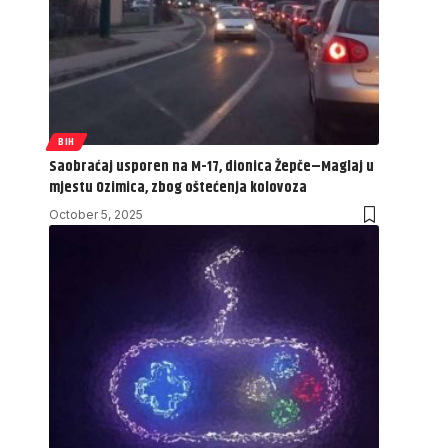
BIH
Saobraćaj usporen na M-17, dionica Žepče–Maglaj u
mjestu Ozimica, zbog oštećenja kolovoza
October 5, 2025