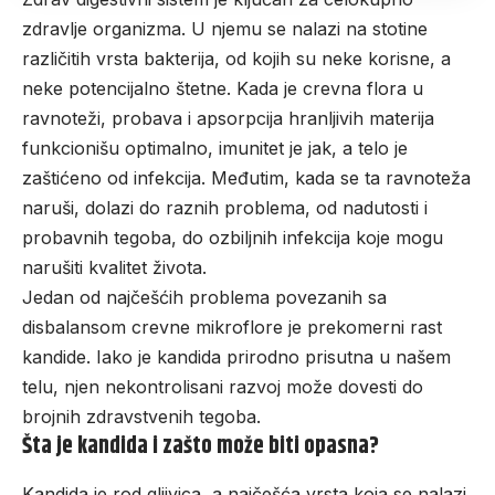
zdravlje organizma. U njemu se nalazi na stotine
različitih vrsta bakterija, od kojih su neke korisne, a
neke potencijalno štetne. Kada je crevna flora u
ravnoteži, probava i apsorpcija hranljivih materija
funkcionišu optimalno, imunitet je jak, a telo je
zaštićeno od infekcija. Međutim, kada se ta ravnoteža
naruši, dolazi do raznih problema, od nadutosti i
probavnih tegoba, do ozbiljnih infekcija koje mogu
narušiti kvalitet života.
Jedan od najčešćih problema povezanih sa
disbalansom crevne mikroflore je prekomerni rast
kandide. Iako je kandida prirodno prisutna u našem
telu, njen nekontrolisani razvoj može dovesti do
brojnih zdravstvenih tegoba.
Šta je kandida i zašto može biti opasna?
Kandida je rod gljivica, a najčešća vrsta koja se nalazi