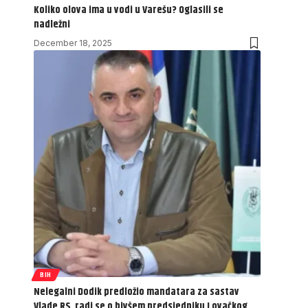
Koliko olova ima u vodi u Varešu? Oglasili se
nadležni
December 18, 2025
BIH
Nelegalni Dodik predložio mandatara za sastav
Vlade RS, radi se o bivšem predsjedniku Lovačkog