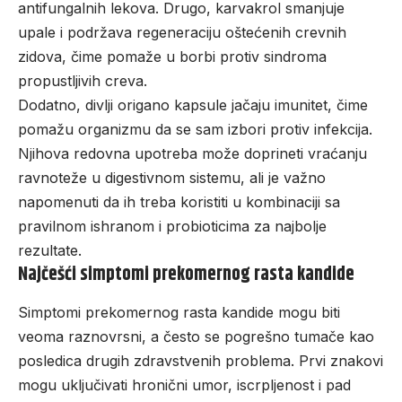
antifungalnih lekova. Drugo, karvakrol smanjuje
upale i podržava regeneraciju oštećenih crevnih
zidova, čime pomaže u borbi protiv sindroma
propustljivih creva.
Dodatno, divlji origano kapsule jačaju imunitet, čime
pomažu organizmu da se sam izbori protiv infekcija.
Njihova redovna upotreba može doprineti vraćanju
ravnoteže u digestivnom sistemu, ali je važno
napomenuti da ih treba koristiti u kombinaciji sa
pravilnom ishranom i probioticima za najbolje
rezultate.
Najčešći simptomi prekomernog rasta kandide
Simptomi prekomernog rasta kandide mogu biti
veoma raznovrsni, a često se pogrešno tumače kao
posledica drugih zdravstvenih problema. Prvi znakovi
mogu uključivati hronični umor, iscrpljenost i pad