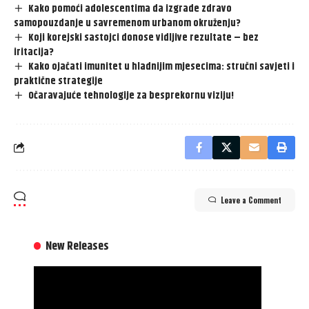
Kako pomoći adolescentima da izgrade zdravo
samopouzdanje u savremenom urbanom okruženju?
Koji korejski sastojci donose vidljive rezultate – bez
iritacija?
Kako ojačati imunitet u hladnijim mjesecima: stručni savjeti i
praktične strategije
Očaravajuće tehnologije za besprekornu viziju!
Leave a Comment
New Releases