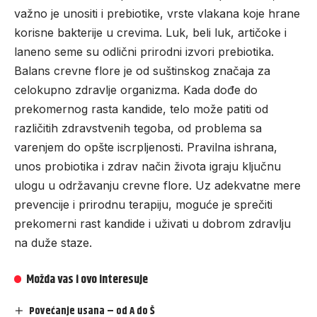
važno je unositi i prebiotike, vrste vlakana koje hrane
korisne bakterije u crevima. Luk, beli luk, artičoke i
laneno seme su odlični prirodni izvori prebiotika.
Balans crevne flore je od suštinskog značaja za
celokupno zdravlje organizma. Kada dođe do
prekomernog rasta kandide, telo može patiti od
različitih zdravstvenih tegoba, od problema sa
varenjem do opšte iscrpljenosti. Pravilna ishrana,
unos probiotika i zdrav način života igraju ključnu
ulogu u održavanju crevne flore. Uz adekvatne mere
prevencije i prirodnu terapiju, moguće je sprečiti
prekomerni rast kandide i uživati u dobrom zdravlju
na duže staze.
Možda vas i ovo interesuje
Povećanje usana – od A do Š