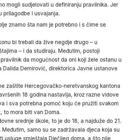
no mogli sudjelovati u definiranju pravilnika. Jer
 prilagodbe i usvajanja.
bolje znamo šta nam je potrebno i s čime se
onu bi trebali da žive negdje drugo – u
ajima – i da studiraju. Međutim, postoji
pravilnik da mogućnost da oni koji žele ostanu u
va Dalida Demirović, direktorica Javne ustanove
jalne zaštite Hercegovačko-neretvanskog kantona
navršenih 18 godina nastavlja, kroz razne vidove
tva i sva potrebna pomoć koju će pružiti svakom
ak, to mora biti van Doma.
ovne srednje škole, to je do 18, a najduže do 21.
zi. Međutim, samo su se zadržavala djeca koja su
titi usluge smještaja Dječijeg doma, a što nije