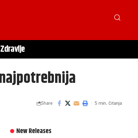
Zdravlje
 najpotrebnija
5 min. čitanja
Share
New Releases