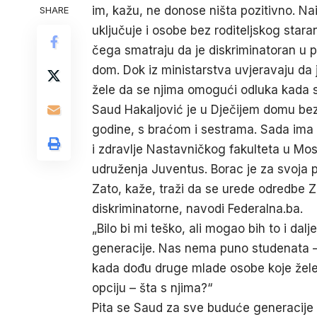
im, kažu, ne donose ništa pozitivno. Naim
SHARE
uključuje i osobe bez roditeljskog star
čega smatraju da je diskriminatoran u 
dom. Dok iz ministarstva uvjeravaju da j
žele da se njima omogući odluka kada s
Saud Hakaljović je u Dječijem domu bez
godine, s braćom i sestrama. Sada ima 
i zdravlje Nastavničkog fakulteta u Mos
udruženja Juventus. Borac je za svoja p
Zato, kaže, traži da se urede odredbe 
diskriminatorne, navodi
Federalna.ba
.
„Bilo bi mi teško, ali mogao bih to i dal
generacije. Nas nema puno studenata – č
kada dođu druge mlade osobe koje žele
opciju – šta s njima?“
Pita se Saud za sve buduće generacije