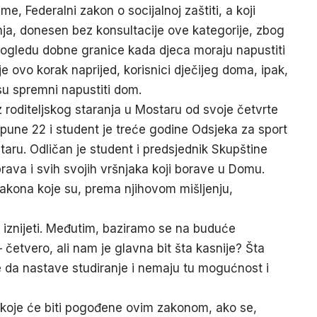
e, Federalni zakon o socijalnoj zaštiti, a koji
anja, donesen bez konsultacije ove kategorije, zbog
pogledu dobne granice kada djeca moraju napustiti
e ovo korak naprijed, korisnici dječijeg doma, ipak,
u spremni napustiti dom.
 roditeljskog staranja u Mostaru od svoje četvrte
pune 22 i student je treće godine Odsjeka za sport
taru. Odličan je student i predsjednik Skupštine
rava i svih svojih vršnjaka koji borave u Domu.
Zakona koje su, prema njihovom mišljenju,
je iznijeti. Međutim, baziramo se na buduće
etvero, ali nam je glavna bit šta kasnije? Šta
 da nastave studiranje i nemaju tu mogućnost i
 koje će biti pogođene ovim zakonom, ako se,