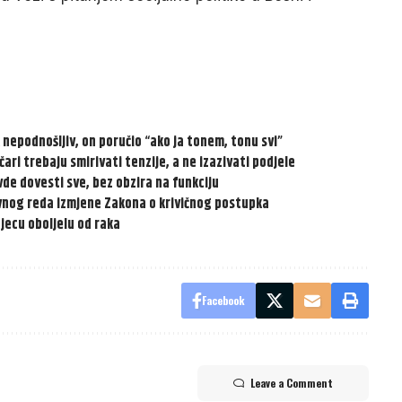
ik nepodnošljiv, on poručio “ako ja tonem, tonu svi”
ari trebaju smirivati tenzije, a ne izazivati podjele
vde dovesti sve, bez obzira na funkciju
vnog reda izmjene Zakona o krivičnog postupka
jecu oboljelu od raka
Facebook
Leave a Comment