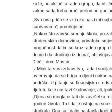
kaže, ne uključi u radnu grupu, da bi lič
zakon sada treba proći period od godinu
„Sva ova priča se vrti oko nas i mi naj
suočavamo“, poručuje on.
„Nakon što završe srednju školu, po zak
studentskim domovima, privatnim smješt
mogućnost da im se kroz radnu grupu i 
domu i da studiraju iz doma“, objašnja
Dječiji dom Mostar.
Iz Ministarstva zdravstva, rada i soci
uvjeravaju da se briga o djeci i nakon 
podrške. U pitanju su finansijska sreds
djetetu koje nastavi školovanje, ali, ip
„Djeca su mogla ostati do završetka red
godine života. To i dalje ostaje na sna
studirala. Ona su i dalje nastavila koris