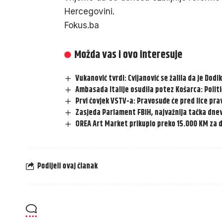
Hercegovini.
Fokus.ba
Možda vas i ovo interesuje
Vukanović tvrdi: Cvijanović se žalila da je Dod
Ambasada Italije osudila potez Košarca: Politič
Prvi čovjek VSTV-a: Pravosuđe će pred lice pra
Zasjeda Parlament FBiH, najvažnija tačka dne
OREA Art Market prikupio preko 15.000 KM za d
Podijeli ovaj članak