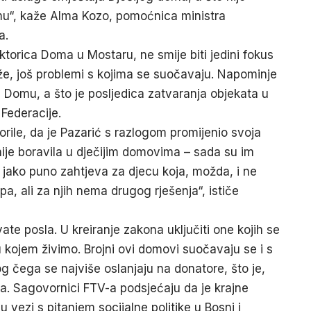
čemu“, kaže Alma Kozo, pomoćnica ministra
a.
ektorica Doma u Mostaru, ne smije biti jedini fokus
kaže, još problemi s kojima se suočavaju. Napominje
up Domu, a što je posljedica zatvaranja objekata u
 Federacije.
vorile, da je Pazarić s razlogom promijenio svoja
ranije boravila u dječijim domovima – sada su im
o jako puno zahtjeva za djecu koja, možda, i ne
, ali za njih nema drugog rješenja“, ističe
te posla. U kreiranje zakona uključiti one kojih se
 u kojem živimo. Brojni ovi domovi suočavaju se i s
g čega se najviše oslanjaju na donatore, što je,
ija. Sagovornici FTV-a podsjećaju da je krajne
 vezi s pitanjem socijalne politike u Bosni i