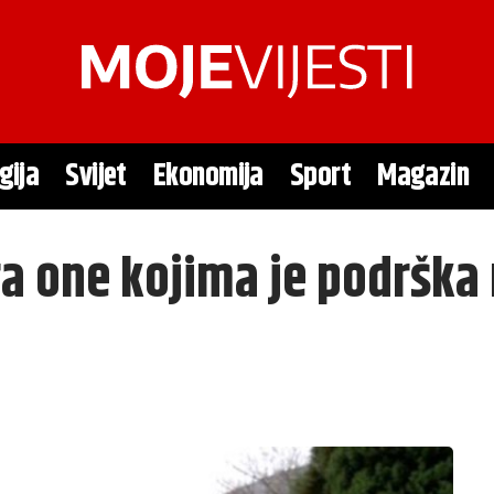
gija
Svijet
Ekonomija
Sport
Magazin
a one kojima je podrška