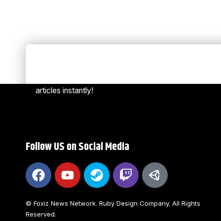
Always Stay Up to Date
[mc4w
Subscribe to our newsletter to get our newest
articles instantly!
Follow US on Social Media
© Foxiz News Network. Ruby Design Company. All Rights
Reserved.