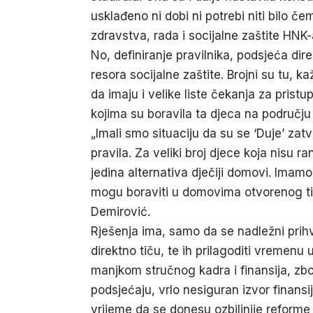
usklađeno ni dobi ni potrebi niti bilo 
zdravstva, rada i socijalne zaštite HNK-
No, definiranje pravilnika, podsjeća dir
resora socijalne zaštite. Brojni su tu, 
da imaju i velike liste čekanja za prist
kojima su boravila ta djeca na području
„Imali smo situaciju da su se ‘Duje’ zat
pravila. Za veliki broj djece koja nisu 
jedina alternativa dječiji domovi. Imam
mogu boraviti u domovima otvorenog tipa
Demirović.
Rješenja ima, samo da se nadležni prihva
direktno tiču, te ih prilagoditi vremenu
manjkom stručnog kadra i finansija, zbo
podsjećaju, vrlo nesiguran izvor finans
vrijeme da se donesu ozbiljnije reforme u