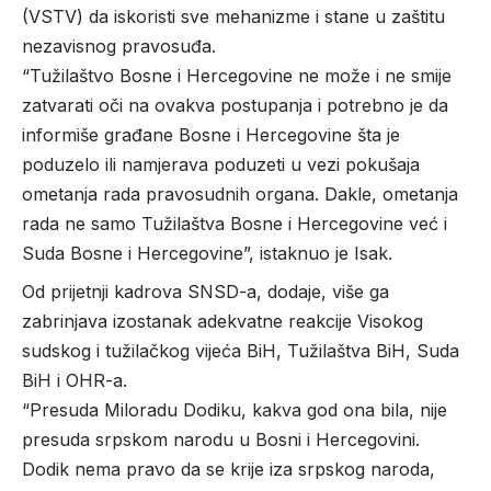
(VSTV) da iskoristi sve mehanizme i stane u zaštitu
nezavisnog pravosuđa.
“Tužilaštvo Bosne i Hercegovine ne može i ne smije
zatvarati oči na ovakva postupanja i potrebno je da
informiše građane Bosne i Hercegovine šta je
poduzelo ili namjerava poduzeti u vezi pokušaja
ometanja rada pravosudnih organa. Dakle, ometanja
rada ne samo Tužilaštva Bosne i Hercegovine već i
Suda Bosne i Hercegovine”, istaknuo je Isak.
Od prijetnji kadrova SNSD-a, dodaje, više ga
zabrinjava izostanak adekvatne reakcije Visokog
sudskog i tužilačkog vijeća BiH, Tužilaštva BiH, Suda
BiH i OHR-a.
“Presuda Miloradu Dodiku, kakva god ona bila, nije
presuda srpskom narodu u Bosni i Hercegovini.
Dodik nema pravo da se krije iza srpskog naroda,