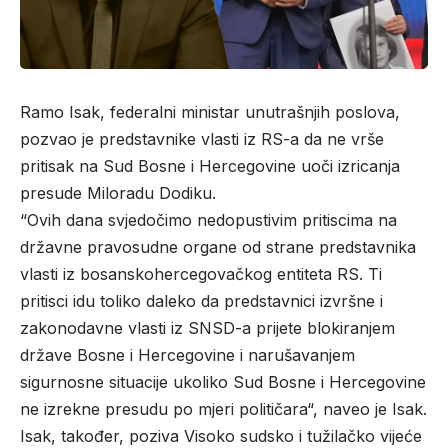
Ramo Isak, federalni ministar unutrašnjih poslova,
pozvao je predstavnike vlasti iz RS-a da ne vrše
pritisak na Sud Bosne i Hercegovine uoči izricanja
presude Miloradu Dodiku.
“Ovih dana svjedočimo nedopustivim pritiscima na
državne pravosudne organe od strane predstavnika
vlasti iz bosanskohercegovačkog entiteta RS. Ti
pritisci idu toliko daleko da predstavnici izvršne i
zakonodavne vlasti iz SNSD-a prijete blokiranjem
države Bosne i Hercegovine i narušavanjem
sigurnosne situacije ukoliko Sud Bosne i Hercegovine
ne izrekne presudu po mjeri političara“, naveo je Isak.
Isak, također, poziva Visoko sudsko i tužilačko vijeće