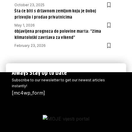
October 23, 2025
Šta će biti s državnom zemljom koju je Doboj
prisvojio i prodao privatnicima
May 1, 2026
Objavljena prognoza do polovine marta: “Zima
klimatološki završava za vikend”
February 23, 2026
Always Stay Up to Date
Subscribe to our newsletter to get our newest articles
instantly!
[mc4wp_form]