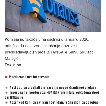
Komisija je, također, na sjednici u januaru 2026.
odlučila da na javno saslušanje pozove i
predsjedavajuću Vijeća BHANSA-e Sanju Škuletić-
Malagić
Fokus.ba
Možda vas i ovo interesuje
Peti put raspravljali o otvaranju novog graničnog prelaza
Isporuka helikoptera za MUP KS krajem jula, odgođena zbog
certifikacije
Požar kod Konjica aktivan i peti dan: Jedna dionica posebno