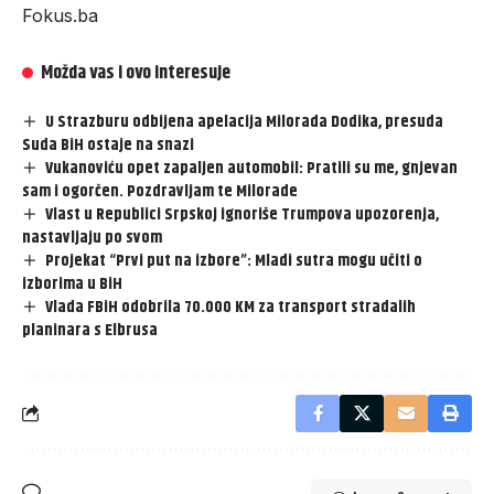
Fokus.ba
Možda vas i ovo interesuje
U Strazburu odbijena apelacija Milorada Dodika, presuda
Suda BiH ostaje na snazi
Vukanoviću opet zapaljen automobil: Pratili su me, gnjevan
sam i ogorčen. Pozdravljam te Milorade
Vlast u Republici Srpskoj ignoriše Trumpova upozorenja,
nastavljaju po svom
Projekat “Prvi put na izbore”: Mladi sutra mogu učiti o
izborima u BiH
Vlada FBiH odobrila 70.000 KM za transport stradalih
planinara s Elbrusa