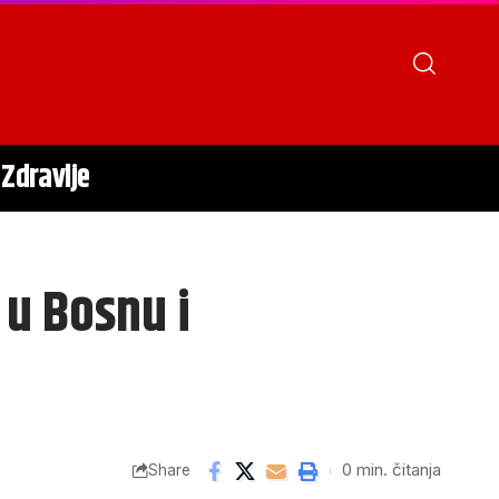
Zdravlje
 u Bosnu i
0 min. čitanja
Share