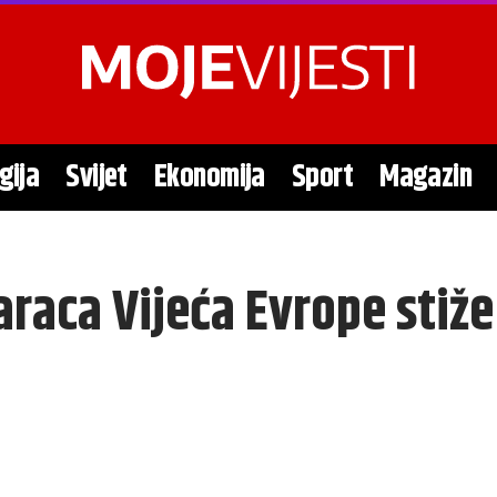
gija
Svijet
Ekonomija
Sport
Magazin
raca Vijeća Evrope stiže