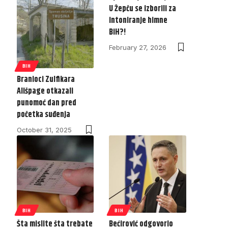
U Žepču se izborili za
intoniranje himne
BiH?!
February 27, 2026
BIH
Branioci Zulfikara
Ališpage otkazali
punomoć dan pred
početka suđenja
October 31, 2025
BIH
BIH
Šta mislite šta trebate
Bećirović odgovorio