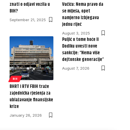
znati o odjavi vozila u
Vučiću: Nema pravo da
BiH?
se miješa, opet
namjerno izbjegava
September 21, 2025
jednu riječ
August 3, 2025
Puljić o tome hoće li
Dodiku uvesti nove
sankcije: “Nema više
dejtonske generacije”
August 7, 2026
BIH
BHRT i RTV FBiH traže
zajednička rješenja za
ublažavanje finansijske
krize
January 26, 2026